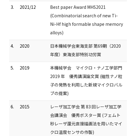
3.
2021/12
Best paper Award MHS2021
(Combinatorial search of new Ti-
Ni-Hf high formable shape memory
alloys)
4.
2020
日本機械学会東海支部 第69期（2020
年度）東海支部特別功労賞
5.
2019
本機械学会 マイクロ・ナノ工学部門
2019 年 優秀講演論文賞 (磁性ナノ粒
子の発熱を利用した新規マイクロバル
ブの提案)
6.
2015
レーザ加工学会 第 83 回レーザ加工学
会講演会 優秀ボスター賞 (フェムト
秒レーザ還元直接描画法を用いたマイ
クロ温度センサの作製)