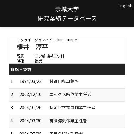
English
崇城大学
研究業績データベース
サクライ ジュンペイ
Sakurai Junpei
櫻井 淳平
所属
工学部 機械工学科
職種
教授
資格・免許
1.
1994/03/22
普通自動車免許
2.
2003/12/10
エックス線作業主任者
3.
2004/01/26
特定化学物質作業主任者
4.
2004/03/30
有機溶剤作業主任者
5.
2004/07/28
甲種危険物取扱者