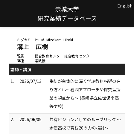
English
崇城大学
研究業績データベース
ミゾカミ ヒロキ
Mizokami Hiroki
溝上 広樹
所属
総合教育センター 総合教育センター
職種
准教授
講師・講演
1.
2026/07/13
生徒が主体的に深く学ぶ教科指導の在
り方とは～看図アプローチや探究型授
業の視点から～ (長崎県立佐世保南高
等学校)
2.
2026/06/05
共有ビジョンとしてのルーブリック ～
水俣高校で育む20の力の検討～