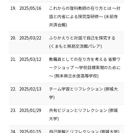
19.
2025/05/16
これからの理科教師の在り方とは ～対
話と内省による探究型研修～ (水前寺
共済会館)
20.
2025/03/22
ふりかえりと対話で自己を探究する​
(くまもと県民交流館パレア)
21.
2025/03/12
教職員としての在り方を考える 省察ワ
ークショップ ～学校目標実現のために
～ (熊本県立水俣高等学校)
22.
2025/02/13
チーム学習とリフレクション (崇城大
学)
23.
2025/01/29
共有ビジョンとリフレクション (崇城
大学)
24.
2025/01/15
自己理解とリフレクション (崇城大学)