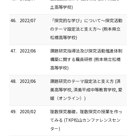
土高等学校)
46.
2022/07
「探究的な学び」について～探究活動
のテーマ設定法と支え方～ (熊本県立
松橋高等学校)
47.
2022/06
課題研究指導法及び探究活動推進体制
構築に関する職員研修 (熊本県立松橋
高等学校)
48.
2022/06
課題研究のテーマ設定法と支え方 (済
美高等学校, 済美平成中等教育学校, 愛
媛（オンライン）)
49.
2020/02
理数探究基礎，理数探究の授業を作っ
てみる (TKP松山カンファレンスセン
ター)