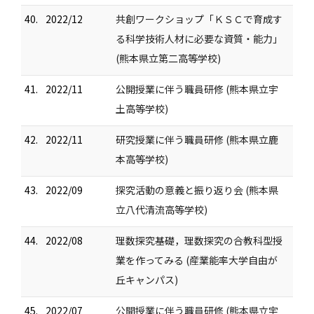
40.
2022/12
共創ワークショップ「ＫＳＣで育成す
る科学技術人材に必要な資質・能力」
(熊本県立第二高等学校)
41.
2022/11
公開授業に伴う職員研修 (熊本県立宇
土高等学校)
42.
2022/11
研究授業に伴う職員研修 (熊本県立鹿
本高等学校)
43.
2022/09
探究活動の意義と振り返り会 (熊本県
立八代清流高等学校)
44.
2022/08
理数探究基礎，理数探究の合教科型授
業を作ってみる (産業能率大学自由が
丘キャンパス)
45.
2022/07
公開授業に伴う職員研修 (熊本県立宇