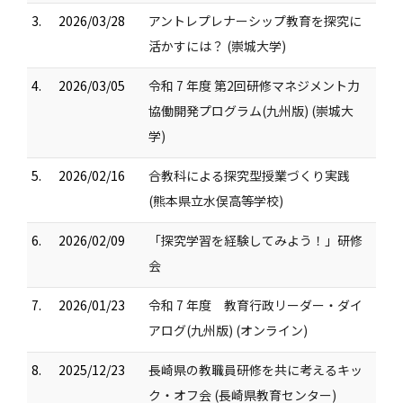
3.
2026/03/28
アントレプレナーシップ教育を探究に
活かすには？ (崇城大学)
4.
2026/03/05
令和 7 年度 第2回研修マネジメント力
協働開発プログラム(九州版) (崇城大
学)
5.
2026/02/16
合教科による探究型授業づくり実践
(熊本県立水俣高等学校)
6.
2026/02/09
「探究学習を経験してみよう！」研修
会
7.
2026/01/23
令和 7 年度 教育行政リーダー・ダイ
アログ(九州版) (オンライン)
8.
2025/12/23
長崎県の教職員研修を共に考えるキッ
ク・オフ会 (長崎県教育センター)