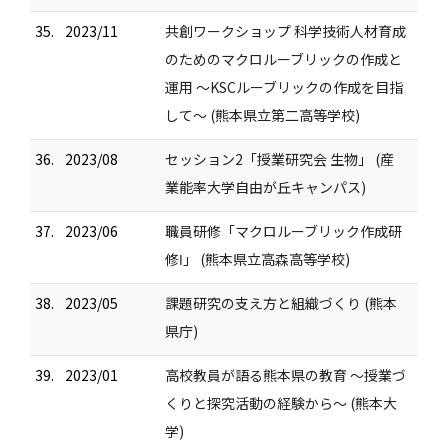
35.
2023/11
共創ワークショップ 科学技術人材育成
のためのマクロルーブリックの作成と
運用 ～KSCルーブリックの作成を目指
して～ (熊本県立第二高等学校)
36.
2023/08
セッション2「授業研究会 生物」 (産
業能率大学自由が丘キャンパス)
37.
2023/06
職員研修「マクロルーブリック作成研
修Ⅰ」 (熊本県立高森高等学校)
38.
2023/05
課題研究の支え方と組織づくり (熊本
県庁)
39.
2023/01
高校教員が語る熊本県の教育 ～授業づ
くりと探究活動の経験から～ (熊本大
学)