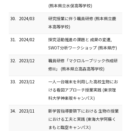
(熊本県立水俣高等学校)
30.
2024/03
研究授業に伴う職員研修 (熊本県立鹿
本高等学校)
31.
2024/02
探究活動推進の課題と 成果の変遷,
SWOT分析ワークショップ (熊本県庁)
32.
2023/12
職員研修「マクロルーブリック作成研
修Ⅲ」 (熊本県立高森高等学校)
33.
2023/12
一人一台端末を利用した高校生物にお
ける看図アプローチ授業実践 (東京理
科大学神楽坂キャンパス)
34.
2023/11
新学習指導要領下における 生物の授業
における工夫と実践 (東海大学阿蘇く
まもと臨空キャンパス)