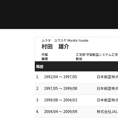
ムラタ ユウスケ
Murata Yusuke
村田 雄介
所属
工学部 宇宙航空システム工学
職種
教授
職歴
1.
1992/04 ～ 1997/05
日本航空株式
2.
1997/05 ～ 1999/08
日本航空株式
3.
1999/08 ～ 2004/03
日本航空株式
4.
2004/04 ～ 2009/09
株式会社JA