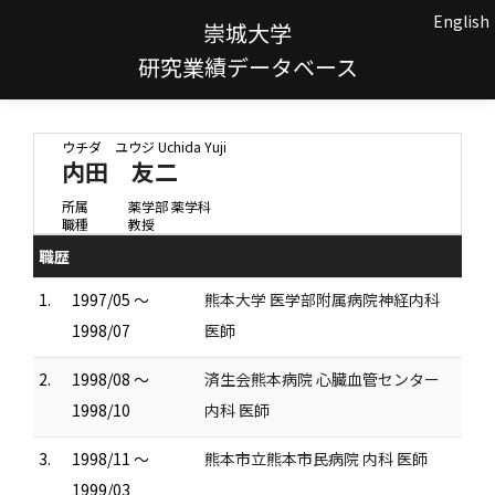
English
崇城大学
研究業績データベース
ウチダ ユウジ
Uchida Yuji
内田 友二
所属
薬学部 薬学科
職種
教授
職歴
1.
1997/05 ～
熊本大学 医学部附属病院神経内科
1998/07
医師
2.
1998/08 ～
済生会熊本病院 心臓血管センター
1998/10
内科 医師
3.
1998/11 ～
熊本市立熊本市民病院 内科 医師
1999/03