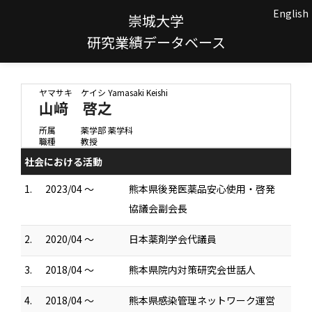
English
崇城大学
研究業績データベース
ヤマサキ ケイシ
Yamasaki Keishi
山﨑 啓之
所属
薬学部 薬学科
職種
教授
社会における活動
1.
2023/04 ～
熊本県後発医薬品安心使用・啓発
協議会副会長
2.
2020/04 ～
日本薬剤学会代議員
3.
2018/04 ～
熊本県院内対策研究会世話人
4.
2018/04 ～
熊本県感染管理ネットワーク運営