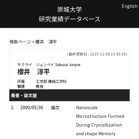
English
崇城大学
研究業績データベース
検索ページ
> 櫻井 淳平
（最終更新日 : 2025-12-08 15:43:29）
サクライ ジュンペイ
Sakurai Junpei
櫻井 淳平
所属
工学部 機械工学科
職種
教授
著書・論文歴
1.
2000/05/30
論文
Nanoscale
Microstructure Formed
During Crystallization
and shape Memory