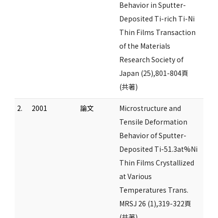
Behavior in Sputter-
Deposited Ti-rich Ti-Ni
Thin Films Transaction
of the Materials
Research Society of
Japan (25),801-804頁
(共著)
2.
2001
論文
Microstructure and
Tensile Deformation
Behavior of Sputter-
Deposited Ti-51.3at%Ni
Thin Films Crystallized
at Various
Temperatures Trans.
MRSJ 26 (1),319-322頁
(共著)