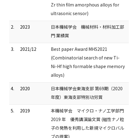
Zr thin film amorphous alloys for
ultrasonic sensor)
2.
2023
日本機械学会 機械材料・材料加工部
門 業績賞
3.
2021/12
Best paper Award MHS2021
(Combinatorial search of new Ti-
Ni-Hf high formable shape memory
alloys)
4.
2020
日本機械学会東海支部 第69期（2020
年度）東海支部特別功労賞
5.
2019
本機械学会 マイクロ・ナノ工学部門
2019 年 優秀講演論文賞 (磁性ナノ粒
子の発熱を利用した新規マイクロバル
ブの提案)