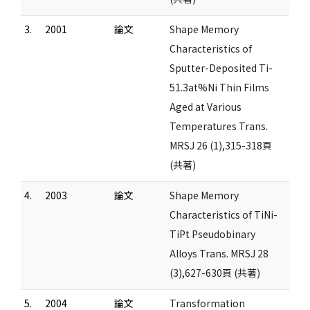
3.
2001
論文
Shape Memory
Characteristics of
Sputter-Deposited Ti-
51.3at%Ni Thin Films
Aged at Various
Temperatures Trans.
MRSJ 26 (1),315-318頁
(共著)
4.
2003
論文
Shape Memory
Characteristics of TiNi-
TiPt Pseudobinary
Alloys Trans. MRSJ 28
(3),627-630頁 (共著)
5.
2004
論文
Transformation