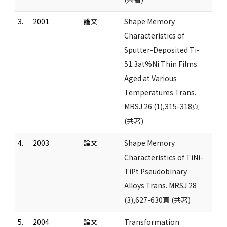
3.
2001
論文
Shape Memory
Characteristics of
Sputter-Deposited Ti-
51.3at%Ni Thin Films
Aged at Various
Temperatures Trans.
MRSJ 26 (1),315-318頁
(共著)
4.
2003
論文
Shape Memory
Characteristics of TiNi-
TiPt Pseudobinary
Alloys Trans. MRSJ 28
(3),627-630頁 (共著)
5.
2004
論文
Transformation