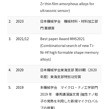
Zr thin film amorphous alloys for
ultrasonic sensor)
2.
2023
日本機械学会 機械材料・材料加工部
門 業績賞
3.
2021/12
Best paper Award MHS2021
(Combinatorial search of new Ti-
Ni-Hf high formable shape memory
alloys)
4.
2020
日本機械学会東海支部 第69期（2020
年度）東海支部特別功労賞
5.
2019
本機械学会 マイクロ・ナノ工学部門
2019 年 優秀講演論文賞 (磁性ナノ粒
子の発熱を利用した新規マイクロバル
ブの提案)