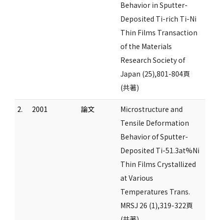
Behavior in Sputter-
Deposited Ti-rich Ti-Ni
Thin Films Transaction
of the Materials
Research Society of
Japan (25),801-804頁
(共著)
2.
2001
論文
Microstructure and
Tensile Deformation
Behavior of Sputter-
Deposited Ti-51.3at%Ni
Thin Films Crystallized
at Various
Temperatures Trans.
MRSJ 26 (1),319-322頁
(共著)