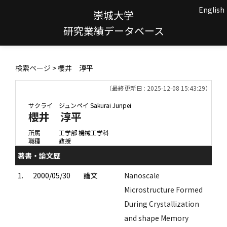
English
崇城大学
研究業績データベース
検索ページ
> 櫻井 淳平
（最終更新日 : 2025-12-08 15:43:29）
サクライ ジュンペイ
Sakurai Junpei
櫻井 淳平
所属
工学部 機械工学科
職種
教授
著書・論文歴
1.
2000/05/30
論文
Nanoscale
Microstructure Formed
During Crystallization
and shape Memory