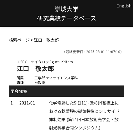
English
崇城大学
研究業績データベース
検索ページ
> 江口 敬太郎
（最終更新日 : 2025-08-01 11:07:10）
エグチ ケイタロウ
Eguchi Keitaro
江口 敬太郎
所属
工学部 ナノサイエンス学科
職種
准教授
学会発表
1.
2011/01
化学修飾したSi(111)-(8x8)N基板上に
おける鉄薄膜の磁気特性とシリサイド
抑制効果 (第24回日本放射光学会・放
射光科学合同シンポジウム)