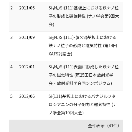
2.
2011/06
Si
N
/Si(111)基板上における鉄ナノ粒
3
4
子の形成と磁気特性 (ナノ学会第9回大
会)
3.
2011/09
Si
N
/Si(111)-(8×8)基板上における
3
4
鉄ナノ粒子の形成と磁気特性 (第14回
XAFS討論会)
4.
2012/01
Si
N
/Si(111)表面に形成した鉄ナノ粒
3
4
子の磁気特性 (第25回日本放射光学
会・放射光科学合同シンポジウム)
5.
2012/06
Si(111)基板上におけるバナジルフタ
ロシアニンの分子配向と磁気特性 (ナ
ノ学会第10回大会)
全件表示（41件）