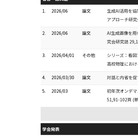
1.
2026/06
論文
生成AI活用を
アプローチ研究会研
2.
2026/06
論文
AI生成画像を
究会研究誌 29,1
3.
2026/04/01
その他
シリーズ：看図
高校物理における
4.
2026/03/30
論文
対話と内省を促す
5.
2026/03
論文
初年次オンデマ
51,91-102頁 (
学会発表