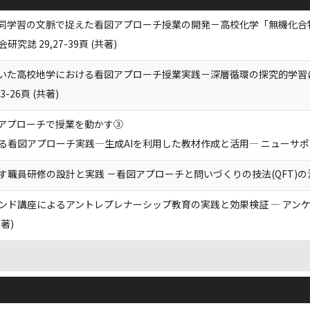
協同学習の文脈で捉えた看図アプローチ授業の開発－高校化学「無機化合
究誌 29,27-39頁 (共著)
用いた高校地学における看図アプローチ授業実践－深層循環の探究的学習
3-26頁 (共著)
アプローチで授業を動かす③
看図アプローチ実践―生成AIを利用した教材作成と活用— ニューサポート高校
職員研修の設計と実践 －看図アプローチと問いづくりの技法(QFT)の活用を
ンド講座によるアントレプレナーシップ教育の実践と効果検証 ― アンケ
単著)