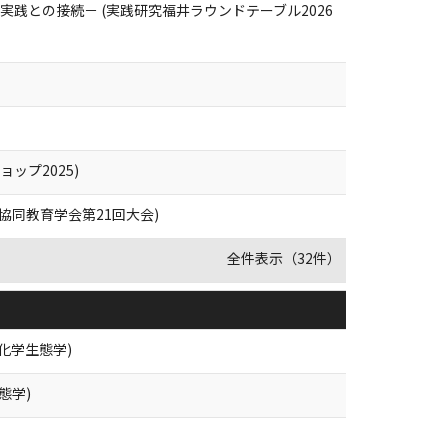
践との接続－ (実践研究福井ラウンドテーブル2026
ップ2025)
協同教育学会第21回大会)
全件表示（32件）
化学生態学)
態学)