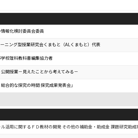
の情報化検討委員会委員
ラーニング型授業研究会くまもと（ALくまもと）代表
等学校理科教科書編集協力者
」公開授業－見えたことから考えてみる－
・総合的な探究の時間 探究成果発表会」
ル活用に関するＦＤ教材の開発 その他の補助金・助成金 課題研究助成