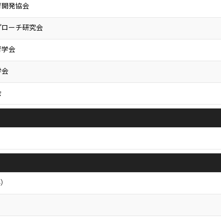
育開発協会
プローチ研究会
育学会
学会
会
科）
）