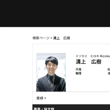
検索ページ
> 溝上 広樹
ミゾカミ ヒロキ
Mizoka
溝上 広樹
所属
職種
業績
著書・論文歴