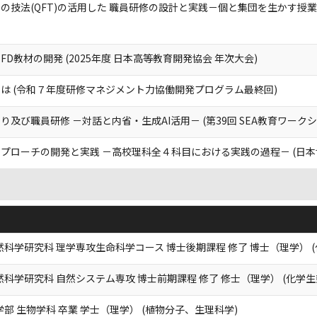
技法(QFT)の活用した 職員研修の設計と実践－個と集団を生かす授業実
D教材の開発 (2025年度 日本高等教育開発協会 年次大会)
は (令和７年度研修マネジメント力協働開発プログラム最終回)
び職員研修 －対話と内省・生成AI活用－ (第39回 SEA教育ワークショ
プローチの開発と実践 －高校理科全４科目における実践の過程－ (日本
然科学研究科 理学専攻生命科学コース 博士後期課程 修了 博士（理学） (
然科学研究科 自然システム専攻 博士前期課程 修了 修士（理学） (化学生
学部 生物学科 卒業 学士（理学） (植物分子、生理科学)