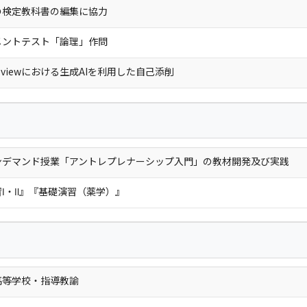
の検定教科書の編集に協力
メントテスト「論理」作問
 Reviewにおける生成AIを利用した自己添削
ンデマンド授業「アントレプレナーシップ入門」の教材開発及び実践
Ⅰ・Ⅱ』『基礎演習（薬学）』
高等学校・指導教諭