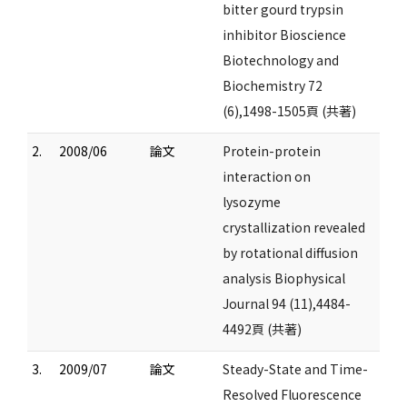
bitter gourd trypsin
inhibitor Bioscience
Biotechnology and
Biochemistry 72
(6),1498-1505頁 (共著)
2.
2008/06
論文
Protein-protein
interaction on
lysozyme
crystallization revealed
by rotational diffusion
analysis Biophysical
Journal 94 (11),4484-
4492頁 (共著)
3.
2009/07
論文
Steady-State and Time-
Resolved Fluorescence