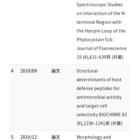
Spectroscopic Studies
on Interaction of the N-
terminal Region with
the Hairpin Loop of the
Phytocystain Scb
Journal of Fluorescence
19 (4),631-639頁 (共著)
4.
2010/09
論文
Structural
determinants of host
defense peptides for
antimicrobial activity
and target cell
selectivity BIOCHIMIE 92
(9),1236-1241頁 (共著)
5.
2010/12
論文
Morphology and