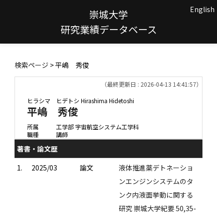
English
崇城大学
研究業績データベース
検索ページ
> 平嶋 秀俊
（最終更新日 : 2026-04-13 14:41:57）
ヒラシマ ヒデトシ
Hirashima Hidetoshi
平嶋 秀俊
所属
工学部 宇宙航空システム工学科
職種
講師
著書・論文歴
1.
2025/03
論文
液体推進薬デトネーショ
ンエンジンシステムのタ
ンク内液面挙動に関する
研究 崇城大学紀要 50,35-