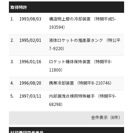
取得特許
1.
1993/08/03
構造物上壁の冷却装置 （特開平成5-
193594）
2.
1995/02/01
液体ロケットの推進薬タンク （特公平
7-9220）
3.
1996/01/16
ロケット機体保持装置 （特開平8-
11800）
4.
1996/08/20
携帯冷却装置 （特開平8-210746）
5.
1997/03/11
内部漏洩点検用特殊継手 （特開平9-
68298）
全件表示（6件）
科研費研究者番号