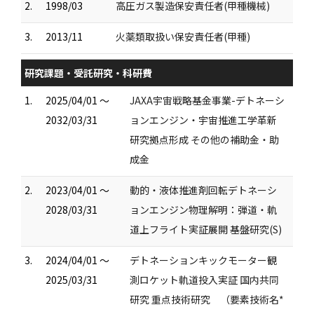
2.
1998/03
高圧ガス製造保安責任者(甲種機械)
3.
2013/11
火薬類取扱い保安責任者(甲種)
研究課題・受託研究・科研費
1.
2025/04/01 ～
JAXA宇宙戦略基金事業-デトネーシ
2032/03/31
ョンエンジン・宇宙推進工学革新
研究拠点形成 その他の補助金・助
成金
2.
2023/04/01 ～
動的・液体推進剤回転デトネーシ
2028/03/31
ョンエンジン物理解明：弾道・軌
道上フライト実証展開 基盤研究(S)
3.
2024/04/01 ～
デトネーションキックモーター観
2025/03/31
測ロケット軌道投入実証 国内共同
研究 重点技術研究 （要素技術名*