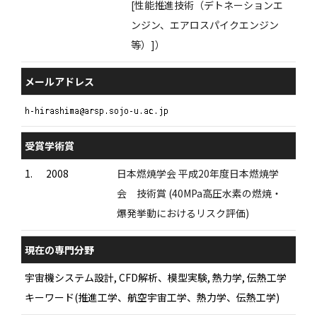
[性能推進技術（デトネーションエ
ンジン、エアロスパイクエンジン
等）]）
メールアドレス
受賞学術賞
1.
2008
日本燃焼学会 平成20年度日本燃焼学
会 技術賞 (40MPa高圧水素の燃焼・
爆発挙動におけるリスク評価)
現在の専門分野
宇宙機システム設計, CFD解析、模型実験, 熱力学, 伝熱工学
キーワード(推進工学、航空宇宙工学、熱力学、伝熱工学)