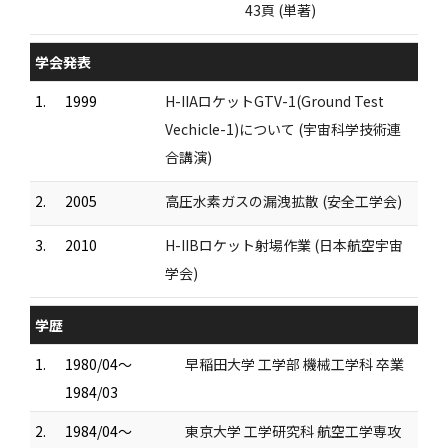
43頁 (単著)
学会発表
1.
1999
H-IIAロケットGTV-1(Ground Test
Vechicle-1)について (宇宙科学技術連
合講演)
2.
2005
高圧水素ガスの漏洩拡散 (安全工学会)
3.
2010
H-IIBロケット射場作業 (日本航空宇宙
学会)
学歴
1.
1980/04～
早稲田大学 工学部 機械工学科 卒業
1984/03
2.
1984/04～
東京大学 工学研究科 航空工学専攻