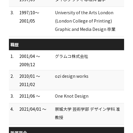
3.
1997/10～
University of the Arts London
2001/05
(London College of Printing)
Graphic and Media Design 卒業
職歴
1.
2001/04 ～
グラムコ株式会社
2009/12
2.
2010/01 ～
ozi design works
2011/02
3.
2011/06 ～
One Knot Design
4.
2021/04/01 ～
崇城大学 芸術学部 デザイン学科 准
教授
所属学会