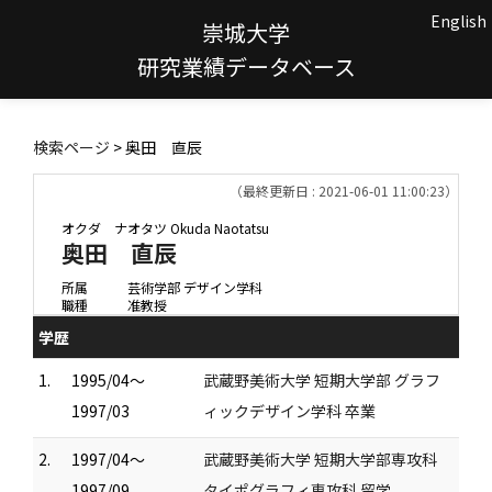
English
崇城大学
研究業績データベース
検索ページ
> 奥田 直辰
（最終更新日 : 2021-06-01 11:00:23）
オクダ ナオタツ
Okuda Naotatsu
奥田 直辰
所属
芸術学部 デザイン学科
職種
准教授
学歴
1.
1995/04～
武蔵野美術大学 短期大学部 グラフ
1997/03
ィックデザイン学科 卒業
2.
1997/04～
武蔵野美術大学 短期大学部専攻科
1997/09
タイポグラフィ専攻科 留学