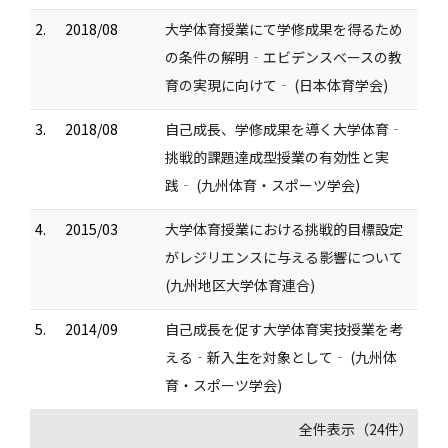
2.
2018/08
大学体育授業にて学修成果を得るため
の条件の解明‐エビデンスべースの教
育の実現に向けて‐ (日本体育学会)
3.
2018/08
自己成長、学修成果を導く大学体育‐
挑戦的課題達成型授業の有効性と実
践‐ (九州体育・スポーツ学会)
4.
2015/03
大学体育授業における挑戦的目標設定
がレジリエンスに与える影響について
(九州地区大学体育連合)
5.
2014/09
自己成長を促す大学体育実技授業を考
える‐新入生を対象として‐ (九州体
育・スポーツ学会)
全件表示（24件）