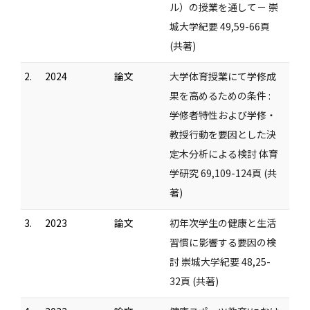
ル）の授業を通して－ 崇
城大学紀要 49,59-66頁
(共著)
2.
2024
論文
大学体育授業にて学修成
果を高めるための条件 :
学修者特性および学修・
教授行動を要因とした決
定木分析による検討 体育
学研究 69,109-124頁 (共
著)
3.
2023
論文
初年次学生の健康と生活
習慣に影響する要因の検
討 崇城大学紀要 48,25-
32頁 (共著)