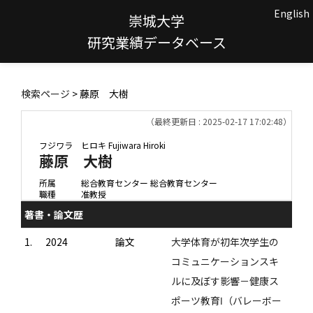
English
崇城大学
研究業績データベース
検索ページ
> 藤原 大樹
（最終更新日 : 2025-02-17 17:02:48）
フジワラ ヒロキ
Fujiwara Hiroki
藤原 大樹
所属
総合教育センター 総合教育センター
職種
准教授
著書・論文歴
1.
2024
論文
大学体育が初年次学生の
コミュニケーションスキ
ルに及ぼす影響－健康ス
ポーツ教育Ⅰ（バレーボー