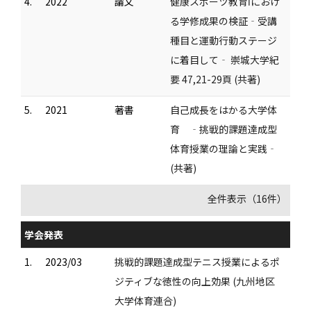
4.
2022
論文
健康スポーツ教育Ⅰにおけ
る学修成果の検証‐受講
種目と運動行動ステージ
に着目して‐ 崇城大学紀
要 47,21-29頁 (共著)
5.
2021
著書
自己成長をはかる大学体
育 ‐挑戦的課題達成型
体育授業の理論と実践‐
(共著)
全件表示（16件）
学会発表
1.
2023/03
挑戦的課題達成型テニス授業によるポ
ジティブな徳性の向上効果 (九州地区
大学体育連合)