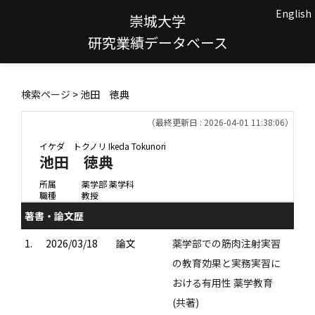
English
崇城大学
研究業績データベース
検索ページ
> 池田 徳典
（最終更新日 : 2026-04-01 11:38:06）
イケダ トクノリ
Ikeda Tokunori
池田 徳典
所属
薬学部 薬学科
職種
教授
著書・論文歴
1.
2026/03/18
論文
薬学部での筋肉注射実習
の教育効果と実務実習に
おける有用性 薬学教育
(共著)