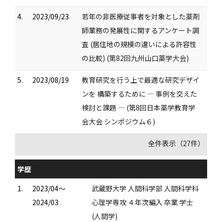
4.
2023/09/23
若年の非医療従事者を対象とした薬剤
師業務の発展性に関するアンケート調
査 (居住地の規模の違いによる許容性
の比較) (第82回九州山口薬学大会)
5.
2023/08/19
教育研究を行う上で最適な研究デザイ
ンを 構築するために ― 事例を交えた
検討と課題 ― (第8回日本薬学教育学
会大会 シンポジウム６)
全件表示（27件）
学歴
1.
2023/04～
武蔵野大学 人間科学部 人間科学科
2024/03
心理学専攻 ４年次編入 卒業 学士
(人間学)