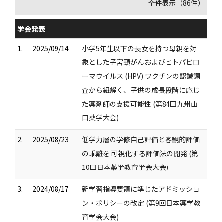
全件表示（86件）
学会発表
1.
2025/09/14
小学5年生以下の長女を持つ母親を対
象とした子宮頸がんおよびヒトパピロ
ーマウイルス (HPV) ワクチンの認識調
査から紐解く、子供の成長段階に応じ
た薬剤師の支援可能性 (第84回九州山
口薬学大会)
2.
2025/08/23
低学力層の学修自己評価と客観的評価
の乖離を 可視化する評価法の開発 (第
10回日本薬学教育学会大会)
3.
2024/08/17
新学習指導要領に準じたアドミッショ
ン・ポリシーの改定 (第9回日本薬学教
育学会大会)