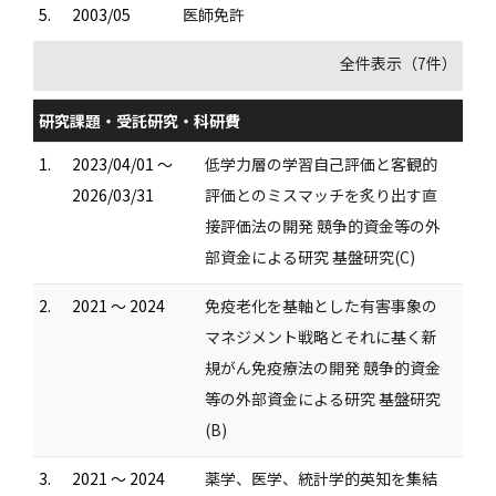
5.
2003/05
医師免許
全件表示（7件）
研究課題・受託研究・科研費
1.
2023/04/01 ～
低学力層の学習自己評価と客観的
2026/03/31
評価とのミスマッチを炙り出す直
接評価法の開発 競争的資金等の外
部資金による研究 基盤研究(C)
2.
2021 ～ 2024
免疫老化を基軸とした有害事象の
マネジメント戦略とそれに基く新
規がん免疫療法の開発 競争的資金
等の外部資金による研究 基盤研究
(B)
3.
2021 ～ 2024
薬学、医学、統計学的英知を集結