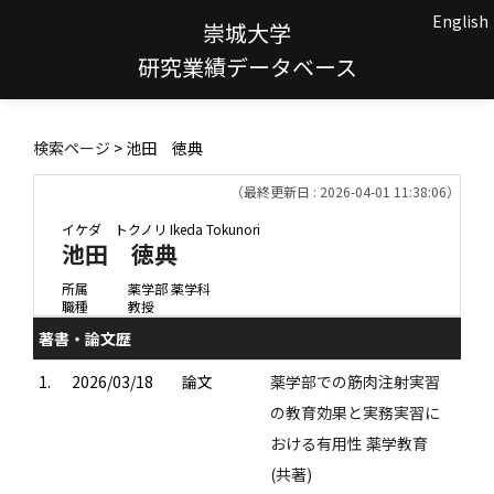
English
崇城大学
研究業績データベース
検索ページ
> 池田 徳典
（最終更新日 : 2026-04-01 11:38:06）
イケダ トクノリ
Ikeda Tokunori
池田 徳典
所属
薬学部 薬学科
職種
教授
著書・論文歴
1.
2026/03/18
論文
薬学部での筋肉注射実習
の教育効果と実務実習に
おける有用性 薬学教育
(共著)