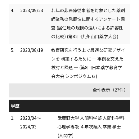
4.
2023/09/23
若年の非医療従事者を対象とした薬剤
師業務の発展性に関するアンケート調
査 (居住地の規模の違いによる許容性
の比較) (第82回九州山口薬学大会)
5.
2023/08/19
教育研究を行う上で最適な研究デザイ
ンを 構築するために ― 事例を交えた
検討と課題 ― (第8回日本薬学教育学
会大会 シンポジウム６)
全件表示（27件）
学歴
1.
2023/04～
武蔵野大学 人間科学部 人間科学科
2024/03
心理学専攻 ４年次編入 卒業 学士
(人間学)