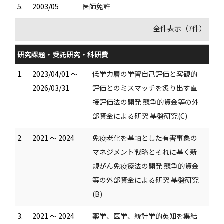
5.
2003/05
医師免許
全件表示（7件）
研究課題・受託研究・科研費
1.
2023/04/01 ～
低学力層の学習自己評価と客観的
2026/03/31
評価とのミスマッチを炙り出す直
接評価法の開発 競争的資金等の外
部資金による研究 基盤研究(C)
2.
2021 ～ 2024
免疫老化を基軸とした有害事象の
マネジメント戦略とそれに基く新
規がん免疫療法の開発 競争的資金
等の外部資金による研究 基盤研究
(B)
3.
2021 ～ 2024
薬学、医学、統計学的英知を集結