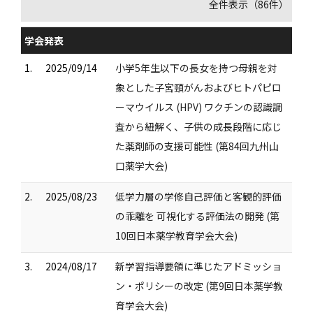
全件表示（86件）
学会発表
1.
2025/09/14
小学5年生以下の長女を持つ母親を対
象とした子宮頸がんおよびヒトパピロ
ーマウイルス (HPV) ワクチンの認識調
査から紐解く、子供の成長段階に応じ
た薬剤師の支援可能性 (第84回九州山
口薬学大会)
2.
2025/08/23
低学力層の学修自己評価と客観的評価
の乖離を 可視化する評価法の開発 (第
10回日本薬学教育学会大会)
3.
2024/08/17
新学習指導要領に準じたアドミッショ
ン・ポリシーの改定 (第9回日本薬学教
育学会大会)