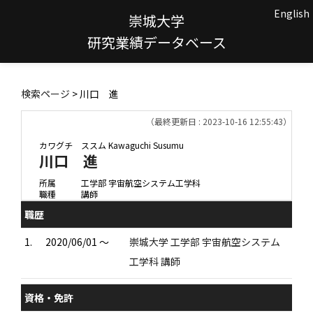
English
崇城大学
研究業績データベース
検索ページ
> 川口 進
（最終更新日 : 2023-10-16 12:55:43）
カワグチ ススム
Kawaguchi Susumu
川口 進
所属
工学部 宇宙航空システム工学科
職種
講師
職歴
1.
2020/06/01 ～
崇城大学 工学部 宇宙航空システム
工学科 講師
資格・免許