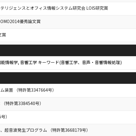
テリジェンスとオフィス情報システム研究会 LOIS研究賞
ICOMO2014優秀論文賞
文賞
能情報学, 音響工学 キーワード(音響工学、音声・音響情報処理)
装置 （特許第3347664号）
特許第3384540号）
5号）
超音波発生プログラム （特許第3668179号）