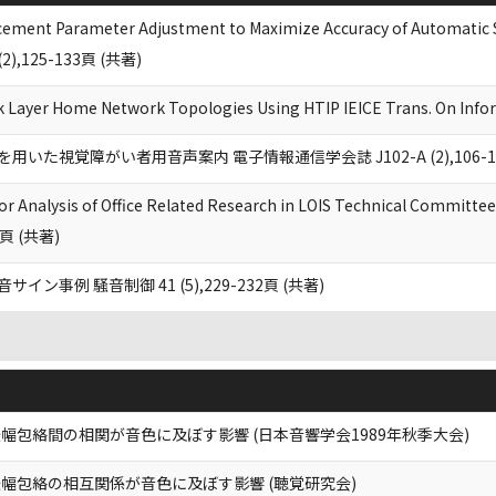
ement Parameter Adjustment to Maximize Accuracy of Automatic 
 (2),125-133頁 (共著)
nk Layer Home Network Topologies Using HTIP IEICE Trans. On In
いた視覚障がい者用音声案内 電子情報通信学会誌 J102-A (2),106-11
or Analysis of Office Related Research in LOIS Technical Committe
0頁 (共著)
イン事例 騒音制御 41 (5),229-232頁 (共著)
包絡間の相関が音色に及ぼす影響 (日本音響学会1989年秋季大会)
幅包絡の相互関係が音色に及ぼす影響 (聴覚研究会)