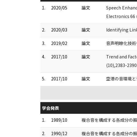
1.
2020/05
論文
Speech Enhanc
Electronics 66
2.
2020/03
論文
Identifying Li
3.
2019/02
論文
音声明瞭化技術を用
4.
2017/10
論文
Trend and Fact
(10),2383-239
5.
2017/10
論文
空港の音環境と音サ
学会発表
1.
1989/10
複合音を構成する各成分の振幅
2.
1990/12
複合音を構成する各成分の振