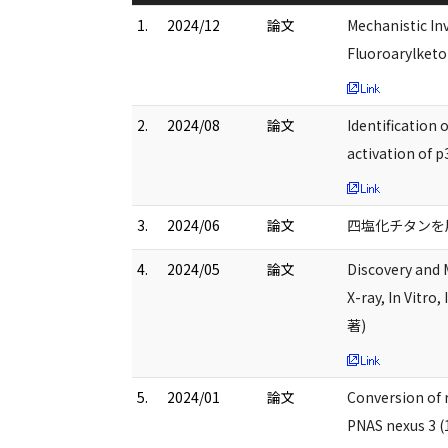
1.
2024/12
論文
Mechanistic In
Fluoroarylketo
2.
2024/08
論文
Identification
activation of 
3.
2024/06
論文
四塩化チタンを用い
4.
2024/05
論文
Discovery and 
X-ray, In Vitro
著)
5.
2024/01
論文
Conversion of r
PNAS nexus 3 