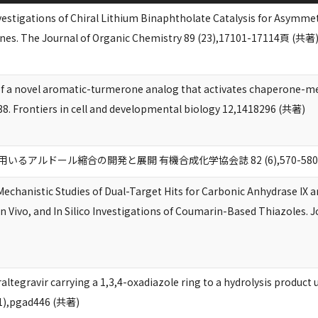
vestigations of Chiral Lithium Binaphtholate Catalysis for Asymme
nes. The Journal of Organic Chemistry 89 (23),17101-17114頁 (共著
 of a novel aromatic-turmerone analog that activates chaperone-m
p38. Frontiers in cell and developmental biology 12,1418296 (共著)
るアルドール縮合の開発と展開 有機合成化学協会誌 82 (6),570-580頁
Mechanistic Studies of Dual-Target Hits for Carbonic Anhydrase IX 
, In Vivo, and In Silico Investigations of Coumarin-Based Thiazoles.
altegravir carrying a 1,3,4-oxadiazole ring to a hydrolysis product 
(1),pgad446 (共著)