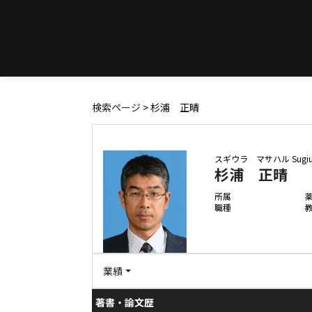
検索ページ
> 杉浦 正晴
スギウラ マサハル
Sugi
杉浦 正晴
所属
職種
業績
著書・論文歴