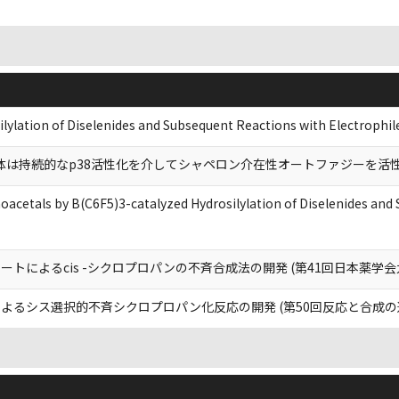
silylation of Diselenides and Subsequent Reactions with Elect
one 類縁体は持続的なp38活性化を介してシャペロン介在性オートファジーを活
noacetals by B(C6F5)3-catalyzed Hydrosilylation of Diselenides 
トによるcis -シクロプロパンの不斉合成法の開発 (第41回日本薬学
よるシス選択的不斉シクロプロパン化反応の開発 (第50回反応と合成の