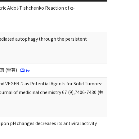
tric Aldol-Tishchenko Reaction of α-
)
ediated autophagy through the persistent
 (単著)
and VEGFR-2 as Potential Agents for Solid Tumors:
 Journal of medicinal chemistry 67 (9),7406-7430 (共
upon pH changes decreases its antiviral activity.