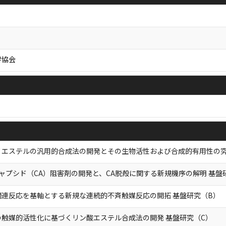
学協会
エステルの汎用的合成法の開発とその生物活性および合成的有用性の究明
1キャプシド（CA）阻害剤の開発と、CA脱殻に関する新規機序の解明 基盤研
関連反応を基軸とする新規な連続的不斉触媒反応の開拓 基盤研究（B）
の触媒的活性化に基づくリン酸エステル合成法の開発 基盤研究（C）