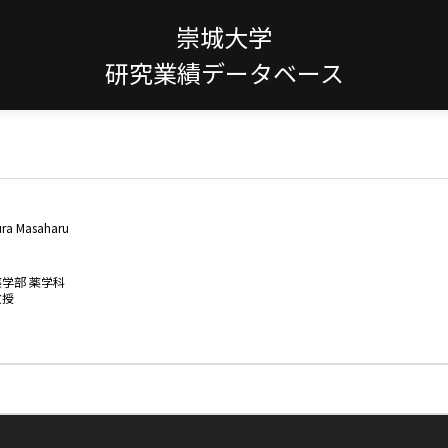
崇城大学
研究業績データベース
ura Masaharu
薬学部 薬学科
教授