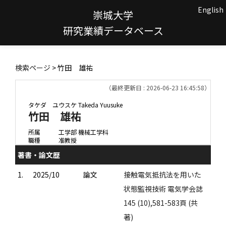
English
崇城大学
研究業績データベース
検索ページ
> 竹田 雄祐
（最終更新日 : 2026-06-23 16:45:58）
タケダ ユウスケ
Takeda Yuusuke
竹田 雄祐
所属
工学部 機械工学科
職種
准教授
著書・論文歴
1.
2025/10
論文
接触電気抵抗法を用いた
状態監視技術 電気学会誌
145 (10),581-583頁 (共
著)