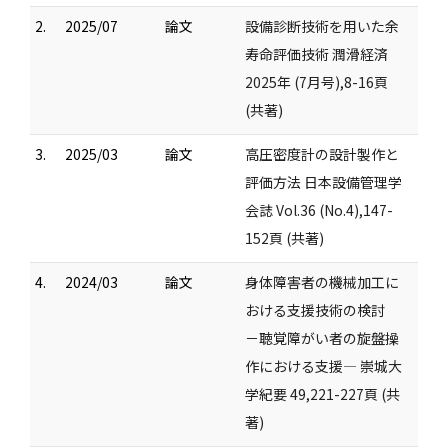
2.
2025/07
論文
設備診断技術を用いた余
寿命評価技術 潤滑経済
2025年 (7月号),8-16頁
(共著)
3.
2025/03
論文
高圧密度計の設計製作と
評価方法 日本設備管理学
会誌 Vol.36 (No.4),147-
152頁 (共著)
4.
2024/03
論文
身体障害者の機械加工に
おける支援技術の検討
－聴覚障がい者の旋盤操
作における支援― 崇城大
学紀要 49,221-227頁 (共
著)