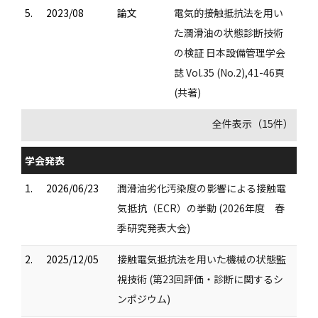
5.
2023/08
論文
電気的接触抵抗法を用い
た潤滑油の状態診断技術
の検証 日本設備管理学会
誌 Vol.35 (No.2),41-46頁
(共著)
全件表示（15件）
学会発表
1.
2026/06/23
潤滑油劣化汚染度の影響による接触電
気抵抗（ECR）の挙動 (2026年度 春
季研究発表大会)
2.
2025/12/05
接触電気抵抗法を用いた機械の状態監
視技術 (第23回評価・診断に関するシ
ンポジウム)