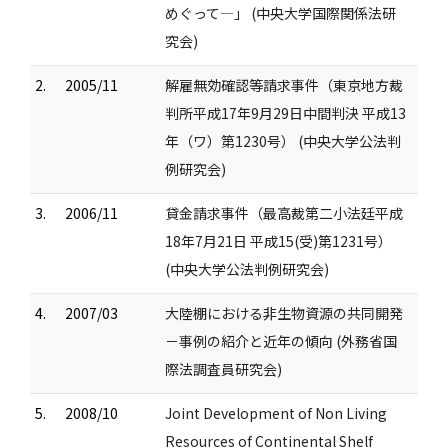
めぐって―」 (中央大学国際関係法研
究会)
2.
2005/11
解雇無効確認等請求事件（東京地方裁
判所平成17年9月29日中間判決 平成13
年（ワ）第1230号） (中央大学公法判
例研究会)
3.
2006/11
貸金請求事件（最高裁第二小法廷平成
18年7月21日 平成15(受)第1231号）
(中央大学公法判例研究会)
4.
2007/03
大陸棚における非生物資源の共同開発
－事例の紹介と近年の傾向 (外務省国
際法調査員研究会)
5.
2008/10
Joint Development of Non Living
Resources of Continental Shelf