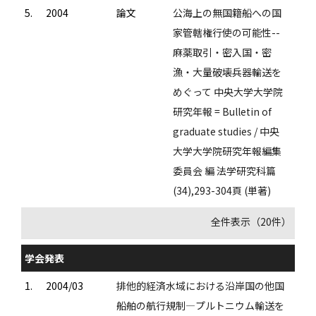
5.
2004
論文
公海上の無国籍船への国
家管轄権行使の可能性--
麻薬取引・密入国・密
漁・大量破壊兵器輸送を
めぐって 中央大学大学院
研究年報 = Bulletin of
graduate studies / 中央
大学大学院研究年報編集
委員会 編 法学研究科篇
(34),293-304頁 (単著)
全件表示（20件）
学会発表
1.
2004/03
排他的経済水域における沿岸国の他国
船舶の航行規制―プルトニウム輸送を