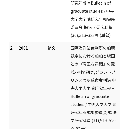
研究年報 = Bulletin of
graduate studies / 中央
大学大学院研究年報編集
委員会 編 法学研究科篇
(30),313-323頁 (単著)
2.
2001
論文
国際海洋法裁判所の船籍
認定における船舶と旗国
との『真正な連関』の意
義--判例研究,グランドプ
リンス号釈放命令判決 中
央大学大学院研究年報 =
Bulletin of graduate
studies / 中央大学大学院
研究年報編集委員会 編 法
学研究科篇 (31),513-520
頁 (単著)