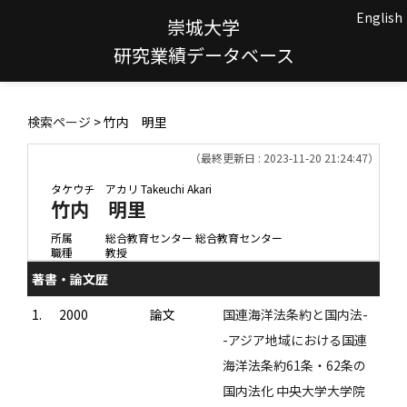
English
崇城大学
研究業績データベース
検索ページ
> 竹内 明里
（最終更新日 : 2023-11-20 21:24:47）
タケウチ アカリ
Takeuchi Akari
竹内 明里
所属
総合教育センター 総合教育センター
職種
教授
著書・論文歴
1.
2000
論文
国連海洋法条約と国内法-
-アジア地域における国連
海洋法条約61条・62条の
国内法化 中央大学大学院