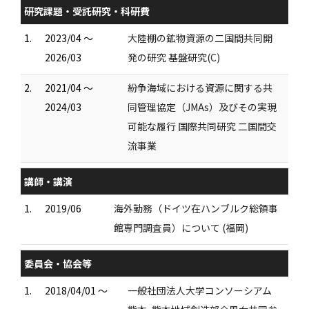
研究課題・受託研究・科研費
1.
2023/04 ～
大陸棚の鉱物資源の二国間共同開
2026/03
発の研究 基盤研究(C)
2.
2021/04 ～
紛争海域における資源に関する共
2024/03
同管理協定（JMAs）及びその実現
可能な履行 国際共同研究 二国間交
流事業
講師・講演
1.
2019/06
海外勤務（ドイツ在ハンブルク総領事
館専門調査員）について (福岡)
委員会・協会等
1.
2018/04/01 ～
一般社団法人大学コンソーシアム