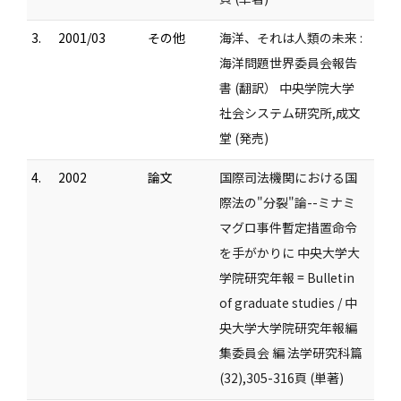
3.
2001/03
その他
海洋、それは人類の未来 :
海洋問題世界委員会報告
書 (翻訳） 中央学院大学
社会システム研究所,成文
堂 (発売)
4.
2002
論文
国際司法機関における国
際法の"分裂"論--ミナミ
マグロ事件暫定措置命令
を手がかりに 中央大学大
学院研究年報 = Bulletin
of graduate studies / 中
央大学大学院研究年報編
集委員会 編 法学研究科篇
(32),305-316頁 (単著)