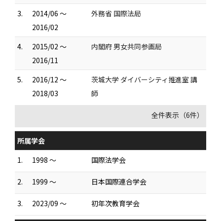
3.
2014/06 ～
外務省 国際法局
2016/02
4.
2015/02 ～
内閣府 男女共同参画局
2016/11
5.
2016/12 ～
茨城大学 ダイバーシティ推進室 講
2018/03
師
全件表示（6件）
所属学会
1.
1998 ～
国際法学会
2.
1999 ～
日本国際連合学会
3.
2023/09 ～
初年次教育学会