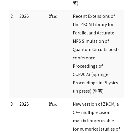
著)
2.
2026
論文
Recent Extensions of
the ZKCM Library for
Parallel and Accurate
MPS Simulation of
Quantum Circuits post-
conference
Proceedings of
CCP2023 (Springer
Proceedings in Physics)
(in press) (単著)
3.
2025
論文
New version of ZKCM, a
C++ multiprecision
matrix library usable
for numerical studies of