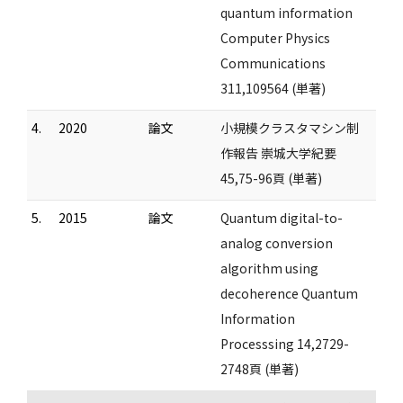
quantum information
Computer Physics
Communications
311,109564 (単著)
4.
2020
論文
小規模クラスタマシン制
作報告 崇城大学紀要
45,75-96頁 (単著)
5.
2015
論文
Quantum digital-to-
analog conversion
algorithm using
decoherence Quantum
Information
Processsing 14,2729-
2748頁 (単著)