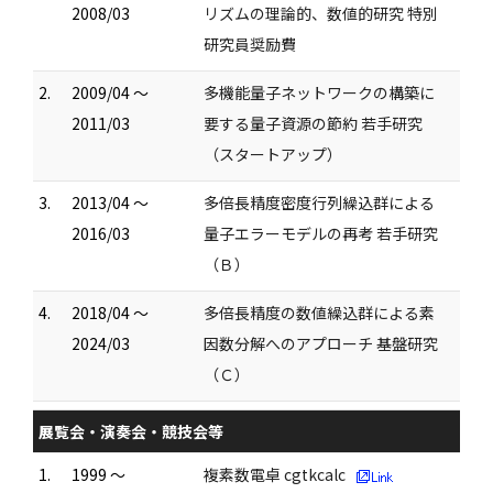
2008/03
リズムの理論的、数値的研究 特別
研究員奨励費
2.
2009/04 ～
多機能量子ネットワークの構築に
2011/03
要する量子資源の節約 若手研究
（スタートアップ）
3.
2013/04 ～
多倍長精度密度行列繰込群による
2016/03
量子エラーモデルの再考 若手研究
（Ｂ）
4.
2018/04 ～
多倍長精度の数値繰込群による素
2024/03
因数分解へのアプローチ 基盤研究
（Ｃ）
展覧会・演奏会・競技会等
1.
1999 ～
複素数電卓 cgtkcalc