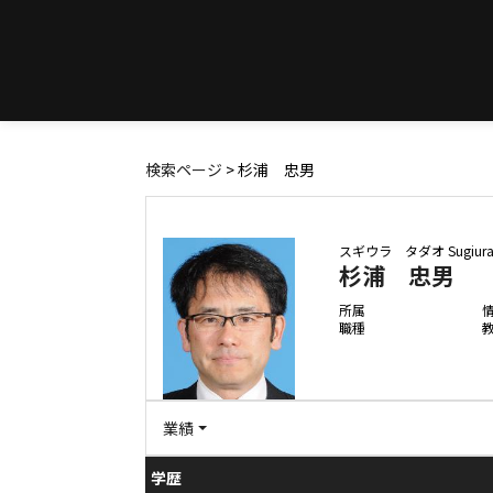
検索ページ
> 杉浦 忠男
スギウラ タダオ
Sugiur
杉浦 忠男
所属
職種
業績
学歴