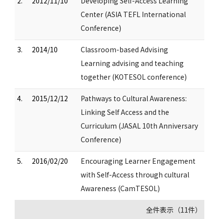
2.
2012/11/10
Developing Self-Access Learning
Center (ASIA TEFL International
Conference)
3.
2014/10
Classroom-based Advising
Learning advising and teaching
together (KOTESOL conference)
4.
2015/12/12
Pathways to Cultural Awareness:
Linking Self Access and the
Curriculum (JASAL 10th Anniversary
Conference)
5.
2016/02/20
Encouraging Learner Engagement
with Self-Access through cultural
Awareness (CamTESOL)
全件表示（11件）