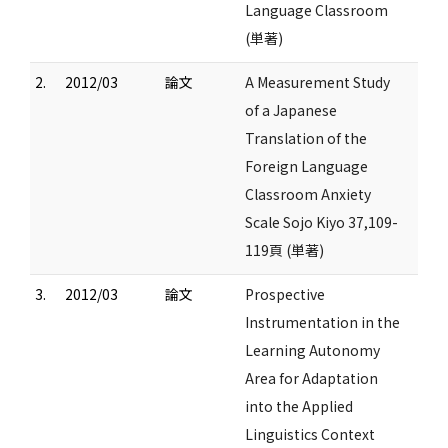
Language Classroom
(単著)
2.
2012/03
論文
A Measurement Study
of a Japanese
Translation of the
Foreign Language
Classroom Anxiety
Scale Sojo Kiyo 37,109-
119頁 (単著)
3.
2012/03
論文
Prospective
Instrumentation in the
Learning Autonomy
Area for Adaptation
into the Applied
Linguistics Context