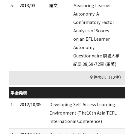
5.
2013/03
論文
Measuring Learner
Autonomy: A
Confirmatory Factor
Analysis of Scores
on an EFL Learner
Autonomy
Questionnaire 崇城大学
紀要 38,59-72頁 (単著)
全件表示（12件）
学会発表
1.
2012/10/05
Developing Self-Access Learning
Environment (The10th Asia TEFL
International Conference)