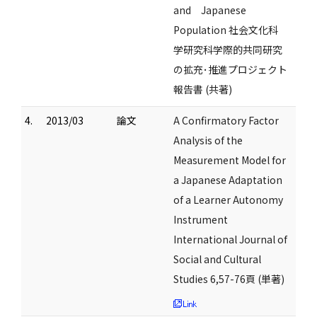
and Japanese
Population 社会文化科
学研究科学際的共同研究
の拡充･推進プロジェクト
報告書 (共著)
4.
2013/03
論文
A Confirmatory Factor
Analysis of the
Measurement Model for
a Japanese Adaptation
of a Learner Autonomy
Instrument
International Journal of
Social and Cultural
Studies 6,57-76頁 (単著)