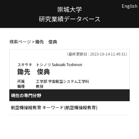
English
崇城大学
研究業績データベース
検索ページ
> 鋤先 俊典
（最終更新日 : 2023-10-14 11:49:31）
スキサキ トシノリ
Sukisaki Toshinori
鋤先 俊典
所属
工学部 宇宙航空システム工学科
職種
教授
現在の専門分野
航空機操縦教育 キーワード(航空機操縦教育)