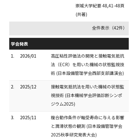
崇城大学紀要 48,41-48頁
(共著)
全件表示（42件）
学会発表
1.
2026/01
高圧粘性評価法の開発と接触電気抵抗
法（ECR）を用いた機械の状態監視技
術 (日本設備管理学会西部支部講演会)
2.
2025/12
接触電気抵抗法を用いた機械の状態監
視技術 (日本機械学会評価診断シンポ
ジウム2025)
3.
2025/11
複合動作条件が軸受寿命に与える影響
と潤滑状態の観測 (日本設備管理学会
2025秋季研究発表大会)