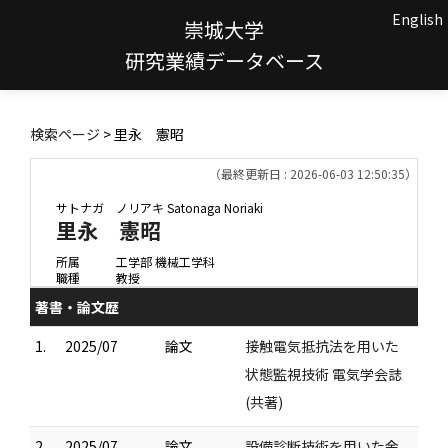
English
崇城大学
研究業績データベース
検索ページ
> 里永 憲昭
（最終更新日 : 2026-06-03 12:50:35）
サトナガ ノリアキ
Satonaga Noriaki
里永 憲昭
所属
工学部 機械工学科
職種
教授
著書・論文歴
1.
2025/07
論文
接触電気抵抗法を用いた
状態監視技術 電気学会誌
(共著)
2.
2025/07
論文
設備診断技術を用いた余