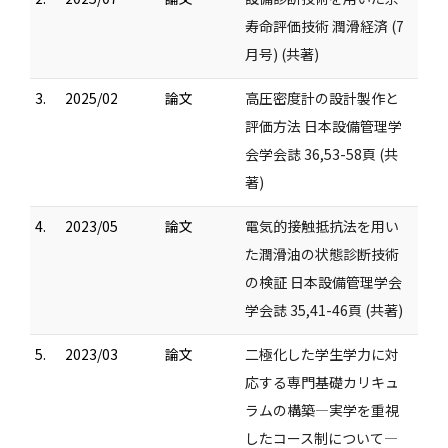
寿命評価技術 潤滑経済 (7
月号) (共著)
3.
2025/02
論文
高圧密度計の設計製作と
評価方法 日本設備管理学
会学会誌 36,53-58頁 (共
著)
4.
2023/05
論文
電気的接触抵抗法を用い
た潤滑油の状態診断技術
の検証 日本設備管理学会
学会誌 35,41-46頁 (共著)
5.
2023/03
論文
二極化した学生学力に対
応する専門基礎カリキュ
ラムの構築―実学を重視
したコース制について―