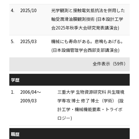
4.
2025/10
光学観測と接触電気抵抗法を併用した
軸受潤滑油膜観測技術 (日本設計工学
会2025年秋季大会研究発表講演会)
5.
2025/03
機械にも寿命がある。悲鳴もあげる。
(日本設備管理学会西部支部講演会)
全件表示（59件）
学歴
1.
2006/04～
三重大学 生物資源研究科 共生環境
2009/03
学専攻 博士 修了 博士（学術） (設
計工学・機械機能要素・トライボ
ロジー)
職歴