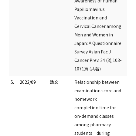
Awareness of Human
Papillomavirus
Vaccination and
Cervical Cancer among
Men and Women in
Japan: A Questionnaire
Survey Asian Pac J
Cancer Prev. 24 (3),103-
1071頁 (共著)
5.
2022/09
論文
Relationship between
examination score and
homework
completion time for
on-demand classes
among pharmacy
students during