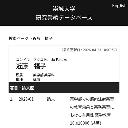
English
崇城大学
研究業績データベース
検索ページ
> 近藤 福子
（最終更新日 : 2026-04-23 18:07:57）
コンドウ フクコ
Kondo Fukuko
近藤 福子
所属
薬学部 薬学科
職種
講師
著書・論文歴
1.
2026/01
論文
薬学部での筋肉注射実習
の教育効果と実務実習に
おける有用性 薬学教育
10,e10006 (共著)