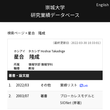
English
崇城大学
研究業績データベース
検索ページ
> 星合 隆成
（最終更新日 : 2022-03-30 10:33:01）
ホシアイ タカシゲ
Hoshiai Takashige
星合 隆成
所属
情報学部 情報学科
職種
教授
著書・論文歴
1.
2022/03
その他
業績リスト
2.
2003/07
著書
ブローカレスモデルと
SIONet (単著)