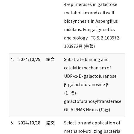
4-epimerases in galactose
metabolism and cell wall
biosynthesis in Aspergillus
nidulans. Fungal genetics
and biology : FG & B,103972-
103972頁 (共著)
4.
2024/10/25
論文
Substrate binding and
catalytic mechanism of
UDP-α-D-galactofuranose:
β-galactofuranoside β-
(1→5)-
galactofuranosyltransferase
GfsA PNAS Nexus (共著)
5.
2024/10/18
論文
Selection and application of
methanol-utilizing bacteria