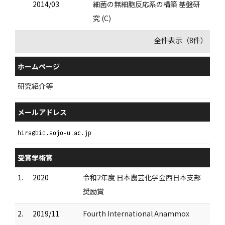
2014/03
細菌の無細胞反応系の構築 基盤研
究 (C)
全件表示（8件）
ホームページ
研究紹介等
メールアドレス
受賞学術賞
1.
2020
令和2年度 日本農芸化学会西日本支部
奨励賞
2.
2019/11
Fourth International Anammox