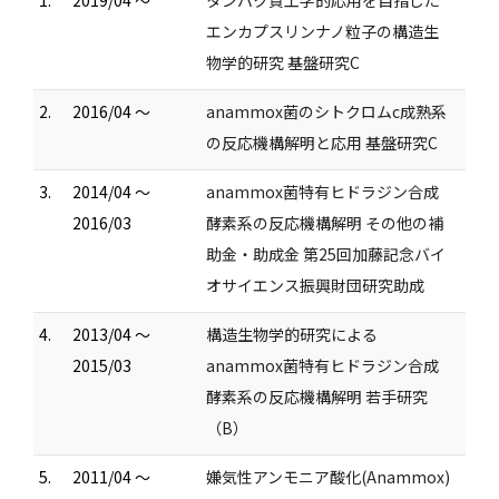
1.
2019/04 ～
タンパク質工学的応用を目指した
エンカプスリンナノ粒子の構造生
物学的研究 基盤研究C
2.
2016/04 ～
anammox菌のシトクロムc成熟系
の反応機構解明と応用 基盤研究C
3.
2014/04 ～
anammox菌特有ヒドラジン合成
2016/03
酵素系の反応機構解明 その他の補
助金・助成金 第25回加藤記念バイ
オサイエンス振興財団研究助成
4.
2013/04 ～
構造生物学的研究による
2015/03
anammox菌特有ヒドラジン合成
酵素系の反応機構解明 若手研究
（B）
5.
2011/04 ～
嫌気性アンモニア酸化(Anammox)