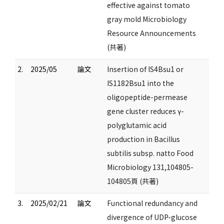
effective against tomato
gray mold Microbiology
Resource Announcements
(共著)
2.
2025/05
論文
Insertion of IS4Bsu1 or
IS1182Bsu1 into the
oligopeptide-permease
gene cluster reduces γ-
polyglutamic acid
production in Bacillus
subtilis subsp. natto Food
Microbiology 131,104805-
104805頁 (共著)
3.
2025/02/21
論文
Functional redundancy and
divergence of UDP-glucose