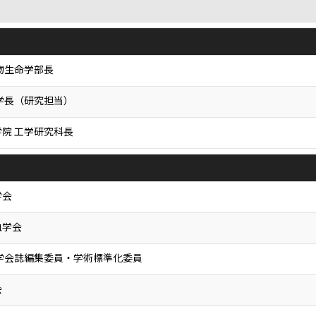
物生命学部長
学長（研究担当）
院 工学研究科長
学会
血学会
学会誌編集委員・学術標準化委員
会