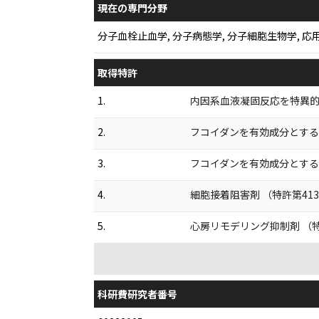
現在の専門分野
分子血栓止血学, 分子病態学, 分子細胞生物学,
取得特許
1.
内因系血液凝固反応を特異的に阻
2.
フコイダンを有効成分とする酸性
3.
フコイダンを有効成分とする酸
4.
細胞接着阻害剤 （特許第413
5.
心房リモデリング抑制剤 （特開2
科研費研究者番号