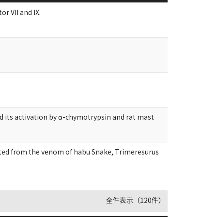
or VII and IX.
d its activation by α-chymotrypsin and rat mast
ated from the venom of habu Snake, Trimeresurus
全件表示（120件）