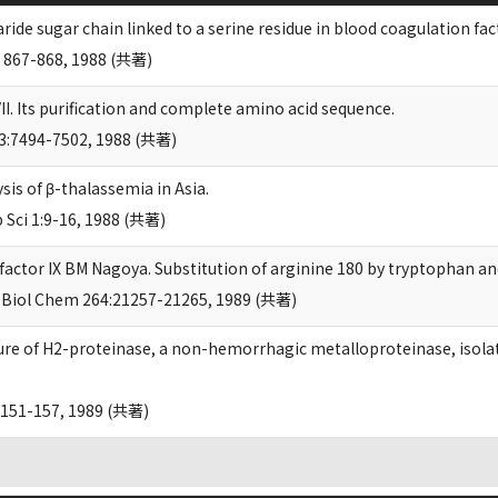
ride sugar chain linked to a serine residue in blood coagulation fact
 867-868, 1988 (共著)
II. Its purification and complete amino acid sequence.
63:7494-7502, 1988 (共著)
sis of β-thalassemia in Asia.
 Sci 1:9-16, 1988 (共著)
 factor IX BM Nagoya. Substitution of arginine 180 by tryptophan an
J Biol Chem 264:21257-21265, 1989 (共著)
ure of H2-proteinase, a non-hemorrhagic metalloproteinase, isol
:151-157, 1989 (共著)