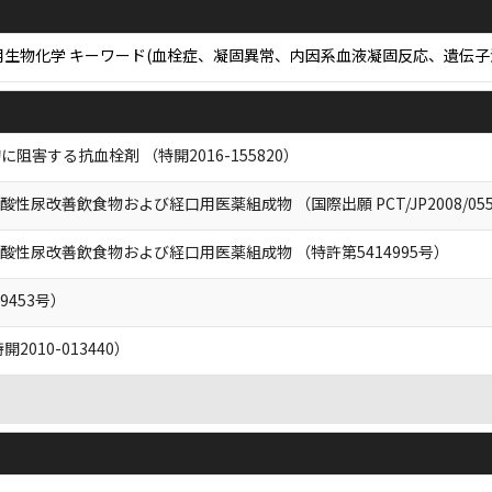
 応用生物化学 キーワード(血栓症、凝固異常、内因系血液凝固反応、遺
害する抗血栓剤 （特開2016-155820）
尿改善飲食物および経口用医薬組成物 （国際出願 PCT/JP2008/055
性尿改善飲食物および経口用医薬組成物 （特許第5414995号）
9453号）
010-013440）