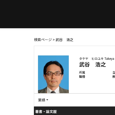
検索ページ
> 武谷 浩之
タケヤ ヒロユキ
Takeya 
武谷 浩之
所属
職種
業績
著書・論文歴