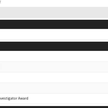
会
賞
tigator Award