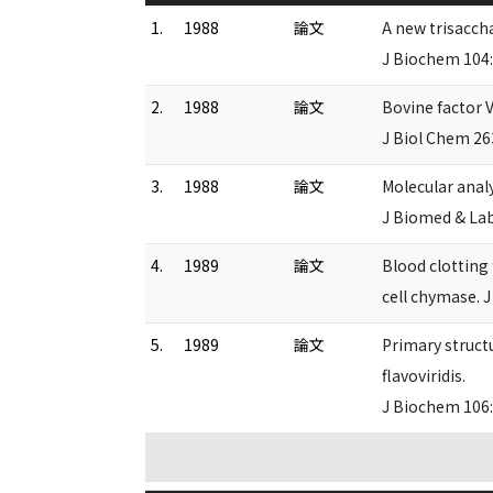
1.
1988
論文
A new trisaccha
J Biochem 104:
2.
1988
論文
Bovine factor V
J Biol Chem 2
3.
1988
論文
Molecular analy
J Biomed & Lab
4.
1989
論文
Blood clotting
cell chymase. 
5.
1989
論文
Primary struct
flavoviridis.
J Biochem 106