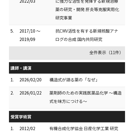
2022/03
に強力な活性を発揮する新規治療
薬の研究・開発 肝炎等克服実用化
研究事業
5.
2017/10 ～
抗CMV活性を有する新規核酸アナ
2019/09
ログの合成 国内共同研究
全件表示（11件）
講師・講演
1.
2026/02/20
構造式が語る薬の「なぜ」
2.
2026/01/22
薬剤師のための実践医薬品化学 ～構造
式を味方につける～
受賞学術賞
1.
2012/02
有機合成化学協会 日産化学工業 研究