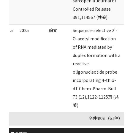
sarcopenia Journal of
Controlled Release
391,114567 (共著)
5.
2025
論文
Sequence-selective 2'-
O-acetyl modification
of RNA mediated by
duplex formation with a
reactive
oligonucleotide probe
incorporating 4-thio-
dT Chem. Pharm. Bull.
73 (12),1122-1125頁 (共
著)
全件表示（61件）