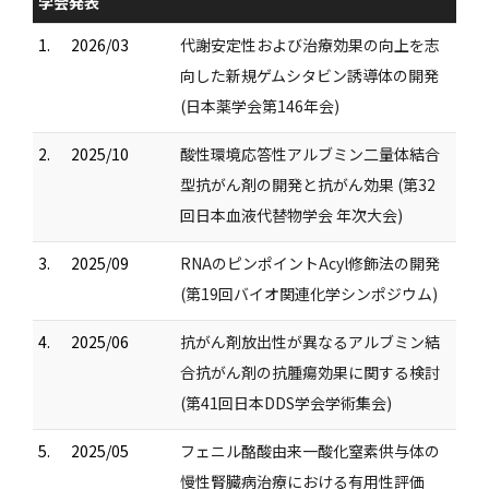
学会発表
1.
2026/03
代謝安定性および治療効果の向上を志
向した新規ゲムシタビン誘導体の開発
(日本薬学会第146年会)
2.
2025/10
酸性環境応答性アルブミン二量体結合
型抗がん剤の開発と抗がん効果 (第32
回日本血液代替物学会 年次大会)
3.
2025/09
RNAのピンポイントAcyl修飾法の開発
(第19回バイオ関連化学シンポジウム)
4.
2025/06
抗がん剤放出性が異なるアルブミン結
合抗がん剤の抗腫瘍効果に関する検討
(第41回日本DDS学会学術集会)
5.
2025/05
フェニル酪酸由来一酸化窒素供与体の
慢性腎臓病治療における有用性評価