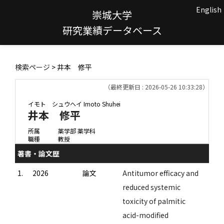
English
崇城大学
研究業績データベース
検索ページ
> 井本 修平
（最終更新日 : 2026-05-26 10:33:28）
イモト シュウヘイ
Imoto Shuhei
井本 修平
所属
薬学部 薬学科
職種
教授
著書・論文歴
1.
2026
論文
Antitumor efficacy and
reduced systemic
toxicity of palmitic
acid-modified