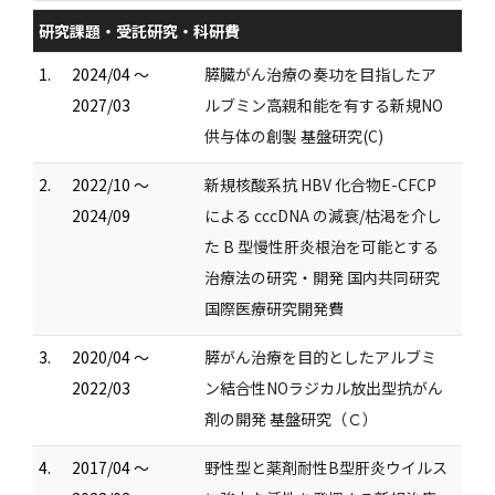
研究課題・受託研究・科研費
1.
2024/04 ～
膵臓がん治療の奏功を目指したア
2027/03
ルブミン高親和能を有する新規NO
供与体の創製 基盤研究(C)
2.
2022/10 ～
新規核酸系抗 HBV 化合物E-CFCP
2024/09
による cccDNA の減衰/枯渇を介し
た B 型慢性肝炎根治を可能とする
治療法の研究・開発 国内共同研究
国際医療研究開発費
3.
2020/04 ～
膵がん治療を目的としたアルブミ
2022/03
ン結合性NOラジカル放出型抗がん
剤の開発 基盤研究（Ｃ）
4.
2017/04 ～
野性型と薬剤耐性B型肝炎ウイルス