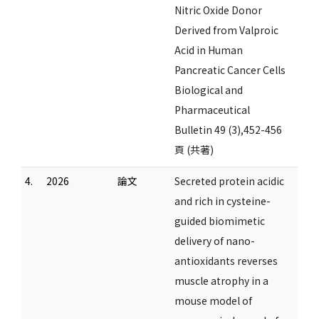
Nitric Oxide Donor
Derived from Valproic
Acid in Human
Pancreatic Cancer Cells
Biological and
Pharmaceutical
Bulletin 49 (3),452-456
頁 (共著)
4.
2026
論文
Secreted protein acidic
and rich in cysteine-
guided biomimetic
delivery of nano-
antioxidants reverses
muscle atrophy in a
mouse model of