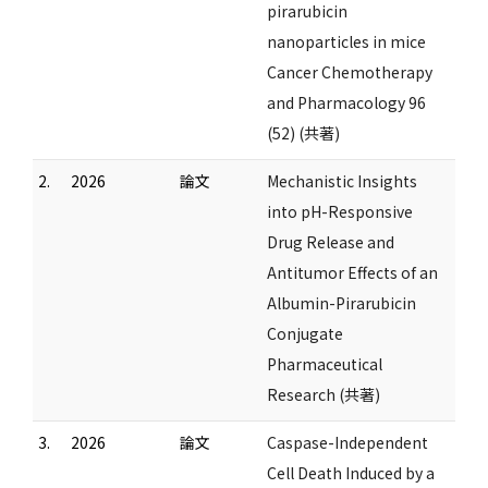
pirarubicin
nanoparticles in mice
Cancer Chemotherapy
and Pharmacology 96
(52) (共著)
2.
2026
論文
Mechanistic Insights
into pH-Responsive
Drug Release and
Antitumor Effects of an
Albumin-Pirarubicin
Conjugate
Pharmaceutical
Research (共著)
3.
2026
論文
Caspase-Independent
Cell Death Induced by a