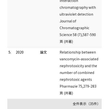
interaction
chromatography with
ultraviolet detection
Journal of
Chromatographic
Science 58 (7),587-590
頁 (共著)
5.
2020
論文
Relationship between
vancomycin-associated
nephrotoxicity and the
number of combined
nephrotoxic agents
Pharmazie 75,279-283
頁 (共著)
全件表示（35件）