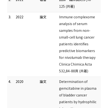
125 (共著)
3.
2022
論文
Immune complexome
analysis of serum
samples from non-
small-cell lung cancer
patients identifies
predictive biomarkers
for nivolumab therapy
Clinica Chimica Acta
532,84-88頁 (共著)
4.
2020
論文
Determination of
gemcitabine in plasma
of bladder cancer
patients by hydrophilic