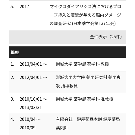
5.
2017
マイクロダイアリシス法におけるプロ
ーブ挿入と灌流が与える脳内ダメージ
の調査研究 (日本薬学会第137年会)
全件表示（25件）
職歴
1.
2013/04/01 ～
崇城大学 薬学部 薬学科 教授
2.
2012/04/01 ～
崇城大学大学院 薬学研究科 薬学専
攻 指導教員
3.
2010/10/01 ～
崇城大学 薬学部 薬学科 准教授
2013/03/31
4.
2010/04 ～
有限会社 鍵屋薬品本舗 鍵屋薬局
2010/09
薬剤師