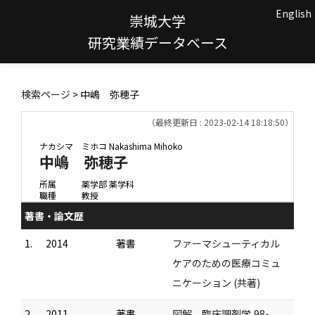
English
崇城大学
研究業績データベース
検索ページ
> 中嶋 弥穂子
（最終更新日 : 2023-02-14 18:18:50）
ナカシマ ミホコ
Nakashima Mihoko
中嶋 弥穂子
所属
薬学部 薬学科
職種
教授
著書・論文歴
1.
2014
著書
ファーマシューティカル
ケアのための医療コミュ
ニケーション (共著)
2.
2011
著書
図解 臨床調剤学,98-