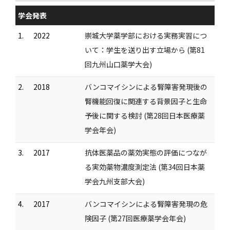
学会発表
1.
2022
崇城大学薬学部における実務実習につ
いて：学生を送り出す立場から (第81
回九州山口薬学大会)
2.
2018
バンコマイシンによる腎障害発現後の
腎機能回復に関連する背景因子と生命
予後に関する検討 (第28回日本医療薬
学会年会)
3.
2017
抗体医薬品の薬効実態の評価につなが
る実効薬物濃度測定法 (第34回日本薬
学会九州支部大会)
4.
2017
バンコマイシンによる腎障害発現の危
険因子 (第27回医療薬学会年会)