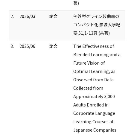
著)
2.
2026/03
論文
例外型クライン超曲面の
コンパクト化 崇城大学紀
要 51,1-13頁 (共著)
3.
2025/06
論文
The Effectiveness of
Blended Learning and a
Future Vision of
Optimal Learning, as
Observed from Data
Collected from
Approximately 3,000
Adults Enrolled in
Corporate Language
Learning Courses at
Japanese Companies