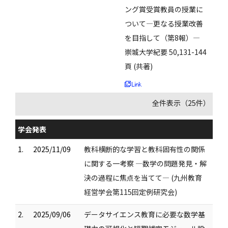
ング賞受賞教員の授業に
ついて―更なる授業改善
を目指して（第8報）―
崇城大学紀要 50,131-144
頁 (共著)
全件表示（25件）
学会発表
1.
2025/11/09
教科横断的な学習と教科固有性の関係
に関する一考察 ―数学の問題発見・解
決の過程に焦点を当てて― (九州教育
経営学会第115回定例研究会)
2.
2025/09/06
データサイエンス教育に必要な数学基