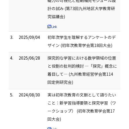
礎力の可視化と短期補完モジュール設
計の試み (第73回九州地区大学教育研
究協議会)
3.
2025/09/04
初年次学生を理解するアンケートのデ
ザイン (初年次教育学会第18回大会)
4.
2025/06/28
探究的な学習における数学領域の位置
と役割の批判的検討 ―「探究」概念に
着目して― (九州教育経営学会第114
回定例研究会)
5.
2024/08/30
実は初年次教育の文脈として語りたい
こと：新学習指導要領と探究学習（ワ
ークショップ） (初年次教育学会第17
回大会)