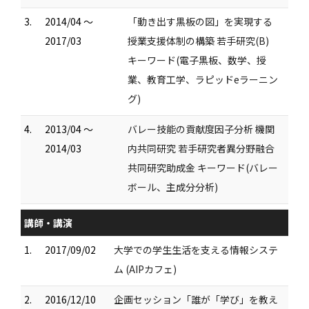
3.
2014/04 ～
「動き出す黒板の図」を実現する
2017/03
授業支援体制の構築 若手研究(B)
キーワード(電子黒板、数学、授
業、教育工学、ラピッドeラーニン
グ)
4.
2013/04 ～
バレー技能の貢献度因子分析 機関
2014/03
内共同研究 若手研究者異分野融合
共同研究助成金 キーワード(バレー
ボール、主成分分析)
講師・講演
1.
2017/09/02
大学での学生生活を支える情報システ
ム (AIPカフェ)
2.
2016/12/10
企画セッション「誰が「学び」を教え