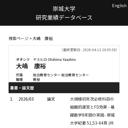
English
崇城大学
研究業績データベース
検索ページ
> 大嶋 康裕
（最終更新日 : 2026-04-13 20:05:58）
オオシマ ヤスヒロ
Ohshima Yasuhiro
大嶋 康裕
所属
総合教育センター 総合教育センター
職種
教授
著書・論文歴
1.
2026/03
論文
大規模初年次必修科目の
組織的運営とFD効果 - 基
礎数学8年間の実践- 崇城
大学紀要 51,53-64頁 (共