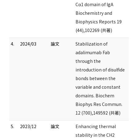
Cα1 domain of IgA
Biochemistry and
Biophysics Reports 19
(44),102269 (共著)
4.
2024/03
論文
Stabilization of
adalimumab Fab
through the
introduction of disulfide
bonds between the
variable and constant
domains. Biochem
Biophys Res Commun.
12 (700),149592 (共著)
5.
2023/12
論文
Enhancing thermal
stability in the CH2