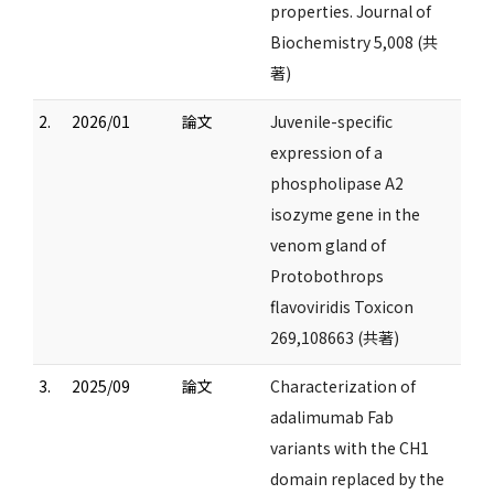
properties. Journal of
Biochemistry 5,008 (共
著)
2.
2026/01
論文
Juvenile-specific
expression of a
phospholipase A2
isozyme gene in the
venom gland of
Protobothrops
flavoviridis Toxicon
269,108663 (共著)
3.
2025/09
論文
Characterization of
adalimumab Fab
variants with the CH1
domain replaced by the