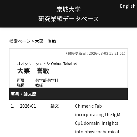
English
崇城大学
研究業績データベース
検索ページ
> 大栗 誉敏
（最終更新日 : 2026-03-03 15:21:51）
オオクリ タカトシ
Ookuri Takatoshi
大栗 誉敏
所属
薬学部 薬学科
職種
教授
著書・論文歴
1.
2026/01
論文
Chimeric Fab
incorporating the IgM
Cμ1 domain: Insights
into physicochemical