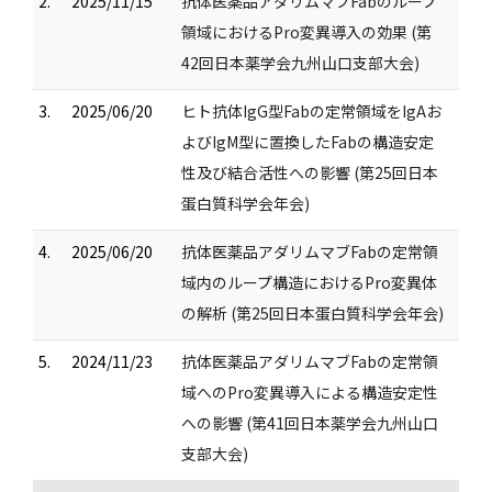
2.
2025/11/15
抗体医薬品アダリムマブFabのループ
領域におけるPro変異導入の効果 (第
42回日本薬学会九州山口支部大会)
3.
2025/06/20
ヒト抗体IgG型Fabの定常領域をIgAお
よびIgM型に置換したFabの構造安定
性及び結合活性への影響 (第25回日本
蛋白質科学会年会)
4.
2025/06/20
抗体医薬品アダリムマブFabの定常領
域内のループ構造におけるPro変異体
の解析 (第25回日本蛋白質科学会年会)
5.
2024/11/23
抗体医薬品アダリムマブFabの定常領
域へのPro変異導入による構造安定性
への影響 (第41回日本薬学会九州山口
支部大会)