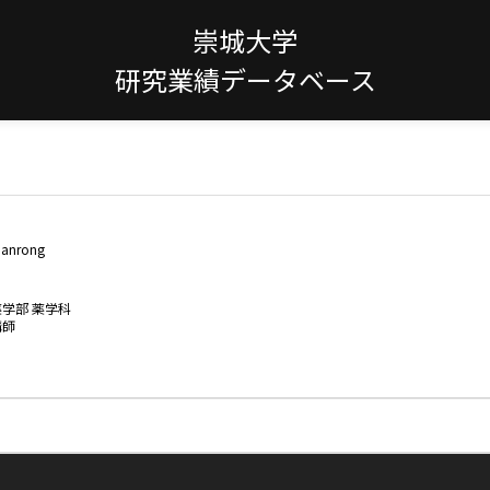
崇城大学
研究業績データベース
ianrong
薬学部 薬学科
講師