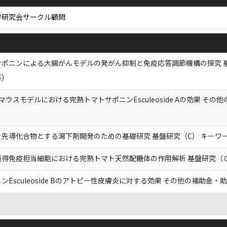
学研究会サークル顧問
ポニンによる大腸がんモデルの発がん抑制と免疫応答調節機構の探究 基
)
マウスモデルにおける完熟トマトサポニンEsculeoside Aの効果 そ
先導化合物とする瀉下剤開発のための基礎研究 基盤研究（C） キーワー
獲得免疫担当細胞における完熟トマト天然配糖体の作用解析 基盤研究（
ンEsculeoside Bのアトピー性皮膚炎に対する効果 その他の補助金