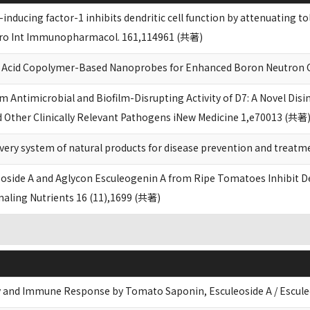
-inducing factor-1 inhibits dendritic cell function by attenuating 
itro Int Immunopharmacol. 161,114961 (共著)
c Acid Copolymer-Based Nanoprobes for Enhanced Boron Neutron 
 Antimicrobial and Biofilm-Disrupting Activity of D7: A Novel Dis
 Other Clinically Relevant Pathogens iNew Medicine 1,e70013 (共著
very system of natural products for disease prevention and treatm
oside A and Aglycon Esculeogenin A from Ripe Tomatoes Inhibit Dend
naling Nutrients 16 (11),1699 (共著)
ty and Immune Response by Tomato Saponin, Esculeoside A / Escule