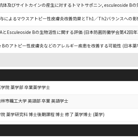
体及びサイトカインの産生に対するトマトサポニン, esculeoside Bの
与によるマウスアトピー性皮膚炎改善効果とTh1／Th2バランスへの影響
e AとEsculeoside Bの生物活性に関する評価 (日本防菌防黴学会第42回
oside Bのアトピー性皮膚炎などのアレルギー疾患を改善する可能性 (日本薬
学院 薬学部 卒業薬学学士
林市職工大学 英語部 卒業 英語学士
院 薬学研究科 博士後期課程 博士 修了 薬学博士 (薬学)