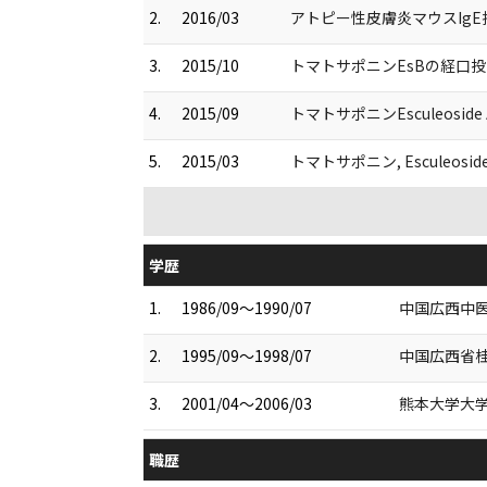
2.
2016/03
アトピー性皮膚炎マウスIgE抗
3.
2015/10
トマトサポニンEsBの経口投
4.
2015/09
トマトサポニンEsculeosid
5.
2015/03
トマトサポニン, Escule
学歴
1.
1986/09～1990/07
中国広西中医
2.
1995/09～1998/07
中国広西省桂
3.
2001/04～2006/03
熊本大学大学
職歴