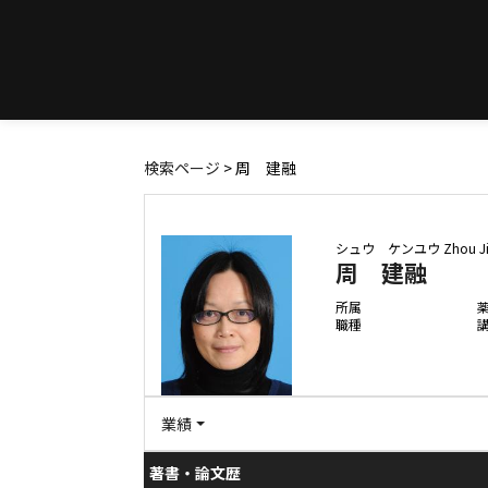
検索ページ
> 周 建融
シュウ ケンユウ
Zhou J
周 建融
所属
職種
業績
著書・論文歴