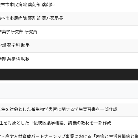
林市市民病院 薬剤部 薬剤師
林市市民病院 薬剤部 漢方薬局長
学薬学研究部 研究員
学部 薬学科 助手
学部 薬学科 助教
年生を対象とした微生物学実習に関する学生実習書を一部作成
年生を対象とした「伝統医薬学概論」講義の教材を一部作成
省・産学人材育成パートナーシップ事業における「未病と生活習慣病と