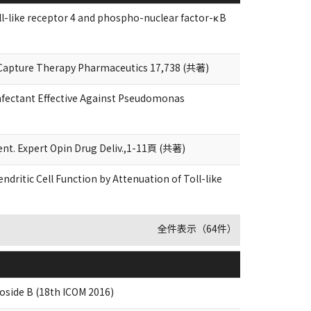
toll-like receptor 4 and phospho-nuclear factor-κB
Capture Therapy Pharmaceutics 17,738 (共著)
infectant Effective Against Pseudomonas
)
ent. Expert Opin Drug Deliv.,1-11頁 (共著)
ritic Cell Function by Attenuation of Toll-like
全件表示（64件）
oside B (18th ICOM 2016)