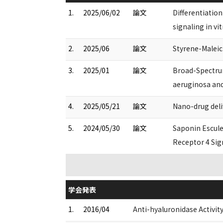
1.
2025/06/02
論文
Differentiation
signaling in v
2.
2025/06
論文
Styrene-Malei
3.
2025/01
論文
Broad-Spectrum
aeruginosa and
4.
2025/05/21
論文
Nano-drug deli
5.
2024/05/30
論文
Saponin Escule
Receptor 4 Sig
学会発表
1.
2016/04
Anti-hyaluronidase Activi