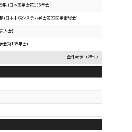
効果 (日本薬学会第136年会)
 (日本未病システム学会第22回学術総会)
年次大会)
学会第135年会)
全件表示（28件）