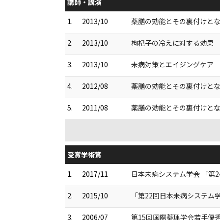
講師・講演
1.
2013/10
薬膳の効能とその裏付けと
2.
2013/10
枸杞子の冷えに対する効果
3.
2013/10
未病対策とエイジングケア
4.
2012/08
薬膳の効能とその裏付けと
5.
2011/08
薬膳の効能とその裏付けと
受賞学術賞
1.
2017/11
日本未病システム学会 「第
2.
2015/10
「第22回日本未病システム
3.
2006/07
第15回国際薬理学会若手優