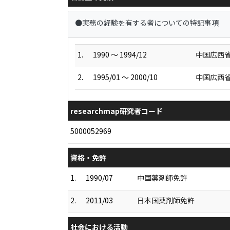
●実務の経験を有する者についての特記事項
1.
1990 ～ 1994/12
中国広西省
2.
1995/01 ～ 2000/10
中国広西
researchmap研究者コード
5000052969
資格・免許
1.
1990/07
中国薬剤師免許
2.
2011/03
日本国薬剤師免許
社会における活動