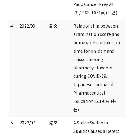
Pac J Cancer Prev 24
(3),1063-1071頁 (共著)
4.
2022/09
論文
Relationship between
examination score and
homework completion
time for on-demand
classes among
pharmacy students
during COVID-19.
Japanese Journal of
Pharmaceutical
Education. 6,1-6頁 (共
著)
5.
2022/07
論文
A Splice Switch in
SIGIRR Causes a Defect