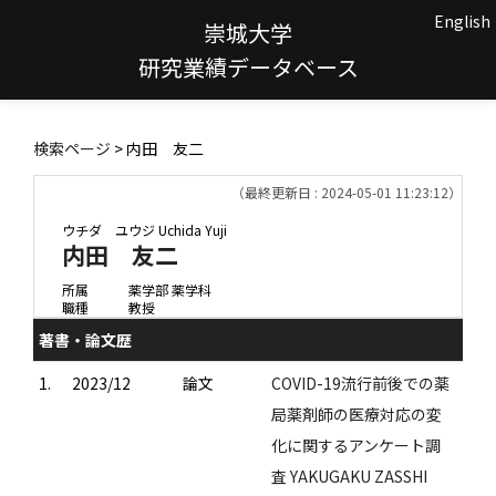
English
崇城大学
研究業績データベース
検索ページ
> 内田 友二
（最終更新日 : 2024-05-01 11:23:12）
ウチダ ユウジ
Uchida Yuji
内田 友二
所属
薬学部 薬学科
職種
教授
著書・論文歴
1.
2023/12
論文
COVID-19流行前後での薬
局薬剤師の医療対応の変
化に関するアンケート調
査 YAKUGAKU ZASSHI