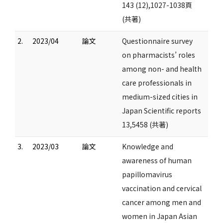
143 (12),1027-1038頁
(共著)
2.
2023/04
論文
Questionnaire survey
on pharmacists’ roles
among non- and health
care professionals in
medium-sized cities in
Japan Scientific reports
13,5458 (共著)
3.
2023/03
論文
Knowledge and
awareness of human
papillomavirus
vaccination and cervical
cancer among men and
women in Japan Asian