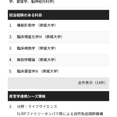
学、薬理学、脳神経内科学)
担当経験のある科目
1.
機能形態学 （崇城大学）
2.
臨床検査化学Ⅲ （崇城大学）
3.
臨床病態学 （崇城大学）
4.
解剖学概論 （崇城大学）
5.
臨床薬理学Ⅲ （崇城大学）
全件表示（14件）
産官学連携シーズ情報
1.
分野：ライフサイエンス
SLRPファミリータンパク質による自然免疫調節機構