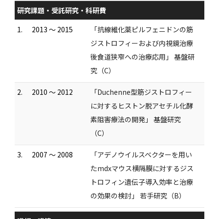
研究課題・受託研究・科研費
1.
2013 ～ 2015
「抗線維化薬ピルフェニドンの筋
ジストロフィーおよび内視鏡治療
後食道狭窄への治療応用」 基盤研
究（C）
2.
2010 ～ 2012
「Duchenne型筋ジストロフィー
に対するヒストン脱アセチル化酵
素阻害療法の開発」 基盤研究
（C）
3.
2007 ～ 2008
「アデノウイルスベクターを用い
たmdxマウス横隔膜に対するジス
トロフィン遺伝子導入効率と治療
の効果の検討」 若手研究（B）