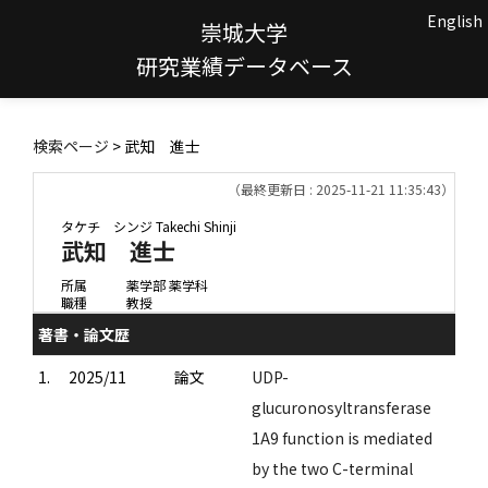
English
崇城大学
研究業績データベース
検索ページ
> 武知 進士
（最終更新日 : 2025-11-21 11:35:43）
タケチ シンジ
Takechi Shinji
武知 進士
所属
薬学部 薬学科
職種
教授
著書・論文歴
1.
2025/11
論文
UDP-
glucuronosyltransferase
1A9 function is mediated
by the two C-terminal