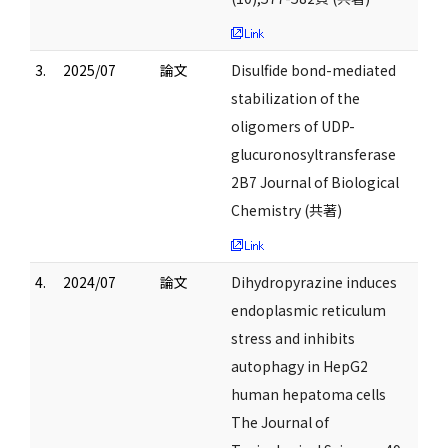
3.
2025/07
論文
Disulfide bond-mediated
stabilization of the
oligomers of UDP-
glucuronosyltransferase
2B7 Journal of Biological
Chemistry (共著)
4.
2024/07
論文
Dihydropyrazine induces
endoplasmic reticulum
stress and inhibits
autophagy in HepG2
human hepatoma cells
The Journal of