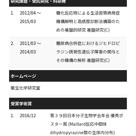
研究課題・受託研究・科研費
1.
2012/04 ～
糖化反応物による生活習慣病発症
2015/03
機構解明と高感度診断法構築のた
めの基盤的研究 基盤研究(C)
2.
2011/03 ～
糖尿病合併症におけるジヒドロピ
2014/03
ラジン誘発性遺伝子障害の関与と
その機構の解析 基盤研究(C)
ホームページ
衛生化学研究室
受賞学術賞
1.
2016/12
第３９回日本分子生物学会年会 優秀ポ
スター賞 (Maillard反応中間体
dihydropyrazine類の生体内分布)