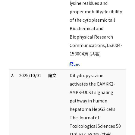
lysine residues and
proper mobility/flexibility
of the cytoplasmic tail
Biochemical and
Biophysical Research
Communications,153004-
153004頁 (共著)
2.
2025/10/01
論文
Dihydropyrazine
activates the CAMKK2-
AMPK-ULK1 signaling
pathway in human
hepatoma HepG2 cells
The Journal of
Toxicological Sciences 50
(10),577-582頁 (共著)