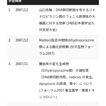
学会発表
1.
2007/12
山口忠敏：DNA鎖切断能を有するジヒ
ドロピラジン類のフェニル誘導体の大
腸菌に対する効果 (24回日本薬学会九
州支部大会)
2.
2007/12
Maillard反応中間体dihydropyrazine
類による酸化的修飾 (分子生物フォー
ラム2007)
3.
2007/11
糖由来の変化生成物
（Dihydropyrazine類）の諸性質
（DNA鎖切断作用、radicals の発生、
Apoptosis の誘導、等々）について
(フォーラム2007 衛生薬学・環境トキ
シコロジー)