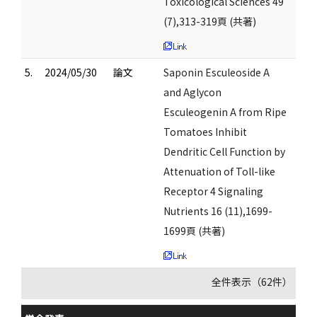
Toxicological Sciences 49
(7),313-319頁 (共著)
5.
2024/05/30
論文
Saponin Esculeoside A
and Aglycon
Esculeogenin A from Ripe
Tomatoes Inhibit
Dendritic Cell Function by
Attenuation of Toll-like
Receptor 4 Signaling
Nutrients 16 (11),1699-
1699頁 (共著)
全件表示（62件）