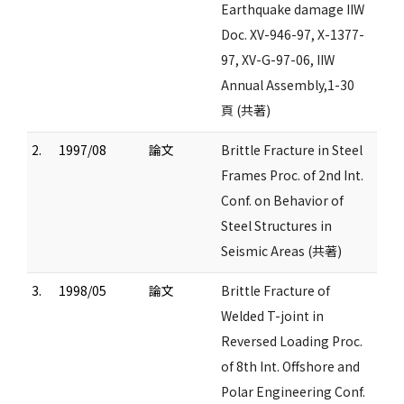
Earthquake damage IIW
Doc. XV-946-97, X-1377-
97, XV-G-97-06, IIW
Annual Assembly,1-30
頁 (共著)
2.
1997/08
論文
Brittle Fracture in Steel
Frames Proc. of 2nd Int.
Conf. on Behavior of
Steel Structures in
Seismic Areas (共著)
3.
1998/05
論文
Brittle Fracture of
Welded T-joint in
Reversed Loading Proc.
of 8th Int. Offshore and
Polar Engineering Conf.