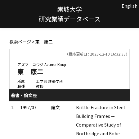
English
崇城大学
研究業績データベース
検索ページ
> 東 康二
（最終更新日 : 2023-12-19 16:32:33）
アズマ コウジ
Azuma Kouji
東 康二
所属
工学部 建築学科
職種
教授
著書・論文歴
1.
1997/07
論文
Brittle Fracture in Steel
Building Frames --
Comparative Study of
Northridge and Kobe