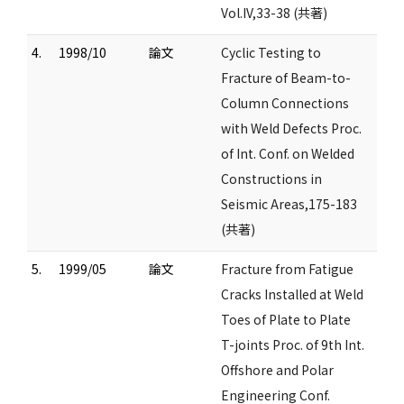
Vol.IV,33-38 (共著)
4.
1998/10
論文
Cyclic Testing to
Fracture of Beam-to-
Column Connections
with Weld Defects Proc.
of Int. Conf. on Welded
Constructions in
Seismic Areas,175-183
(共著)
5.
1999/05
論文
Fracture from Fatigue
Cracks Installed at Weld
Toes of Plate to Plate
T-joints Proc. of 9th Int.
Offshore and Polar
Engineering Conf.