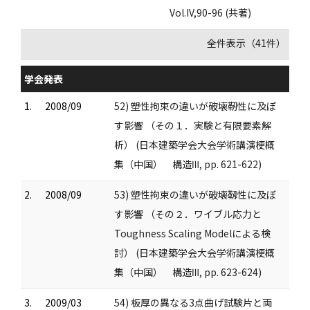
Vol.IV,90-96 (共著)
全件表示（41件）
学会発表
1.
2008/09
52) 塑性拘束の違いが破壊靭性に及ぼ
す影響 （その１．実験と有限要素解
析） (日本建築学会大会学術講演梗概
集（中国） 構造Ⅲ, pp. 621-622)
2.
2008/09
53) 塑性拘束の違いが破壊靱性に及ぼ
す影響 （その２．ワイブル応力と
Toughness Scaling Modelによる検
討） (日本建築学会大会学術講演梗概
集（中国） 構造Ⅲ, pp. 623-624)
3.
2009/03
54) 板厚の異なる3点曲げ試験片と両