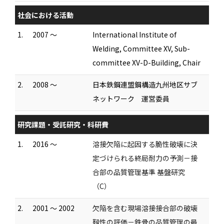
社会における活動
1.
2007 ～
International Institute of
Welding, Committee XV, Sub-
committee XV-D-Building, Chair
2.
2008 ～
日本鉄鋼連盟鋼構造九州地区サブ
ネットワーク 運営委員
研究課題・受託研究・科研費
1.
2016 ～
溶接欠陥に起因する脆性破壊に決
定づけられる終局耐力の予測－接
合部の品質管理基準 基盤研究
（C）
2.
2001 ～ 2002
欠陥を含む現場溶接接合部の破壊
靱性の評価－鉄骨の品質管理の最