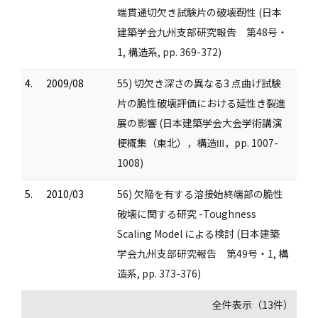
端貫通切欠き試験片の破壊靭性 (日本
建築学会九州支部研究報告 第48号・
1, 構造系, pp. 369-372)
4.
2009/08
55) 切欠き深さの異なる3 点曲げ試験
片の脆性破壊評価における延性き裂進
展の影響 (日本建築学会大会学術講演
梗概集（東北），構造Ⅲ，pp. 1007-
1008)
5.
2010/03
56) 欠陥を有する溶接始終端部の脆性
破壊に関する研究 -Toughness
Scaling Model による検討 (日本建築
学会九州支部研究報告 第49号・1, 構
造系, pp. 373-376)
全件表示（13件）