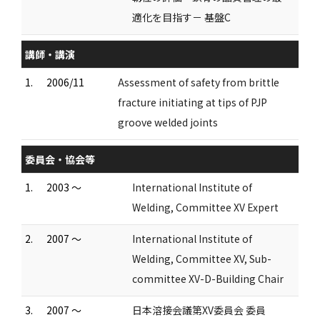
適化を目指す－ 基盤C
講師・講演
1.
2006/11
Assessment of safety from brittle
fracture initiating at tips of PJP
groove welded joints
委員会・協会等
1.
2003 ～
International Institute of
Welding, Committee XV Expert
2.
2007 ～
International Institute of
Welding, Committee XV, Sub-
committee XV-D-Building Chair
3.
2007 ～
日本溶接会議第XV委員会 委員