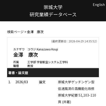
English
崇城大学
研究業績データベース
検索ページ
> 金澤 康次
（最終更新日 : 2026-04-29 14:35:52）
カナザワ コウジ
Kanazawa Kouji
金澤 康次
所属
工学部 宇宙航空システム工学科
職種
教授
著書・論文歴
1.
2026/03
論文
崇城大学ゲッチンゲン型
低速風洞の高機能化改修
崇城大学紀要 51,103-110
頁 (共著)