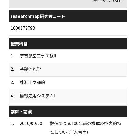
全件表示（8件）
researchmap研究者コード
1000172798
授業科目
1.
宇宙航空工学実験Ⅱ
2.
基礎流れ学
3.
計測工学通論
4.
情報応用システムⅠ
講師・講演
1.
2010/09/20
数値で見る100年前の機体の空力的特
性について (人吉市)