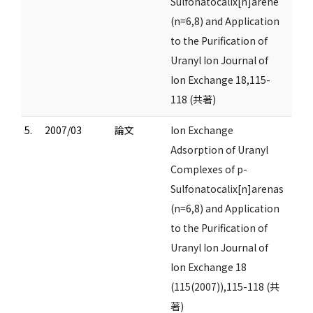
Sulfonatocalix[n]arene
(n=6,8) and Application
to the Purification of
Uranyl Ion Journal of
Ion Exchange 18,115-
118 (共著)
5.
2007/03
論文
Ion Exchange
Adsorption of Uranyl
Complexes of p-
Sulfonatocalix[n]arenas
(n=6,8) and Application
to the Purification of
Uranyl Ion Journal of
Ion Exchange 18
(115(2007)),115-118 (共
著)