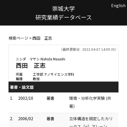
English
崇城大学
研究業績データベース
検索ページ
> 西田 正志
（最終更新日 : 2022-04-07 14:09:35）
ニシダ マサシ
Nishida Masashi
西田 正志
所属
工学部 ナノサイエンス学科
職種
教授
著書・論文歴
1.
2002/10
著書
環境・分析化学実験 (共
著)
2.
2006/02
著書
立体構造を固定したカリ
ックス［n］アレーン