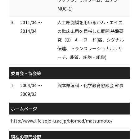
MUC-1)
3.
2011/04 ～
人工細胞膜を用いるがん・エイズ
2014/04
の臨床応用を目指した展開 基盤研
究（B） キーワード(癌、シグナル
伝達、トランスレーショナルリサ
ーチ、脂質、細胞・組織)
委員会・協会等
1.
2004/04 ～
熊本県理科・化学教育懇談会 幹事
2009/03
ホームページ
http://www.life.sojo-u.ac.jp/biomed/matsumoto/
現在の専門分野