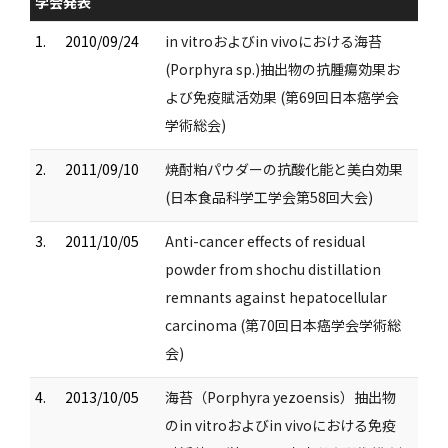
学会発表
1.
2010/09/24
in vitroおよびin vivoにおける海苔
(Porphyra sp.)抽出物の抗腫瘍効果お
よび免疫賦活効果 (第69回日本癌学会
学術総会)
2.
2011/09/10
焼酎粕パウダーの抗酸化能と美白効果
(日本食品科学工学会第58回大会)
3.
2011/10/05
Anti-cancer effects of residual
powder from shochu distillation
remnants against hepatocellular
carcinoma (第70回日本癌学会学術総
会)
4.
2013/10/05
海苔（Porphyra yezoensis）抽出物
のin vitroおよびin vivoにおける免疫