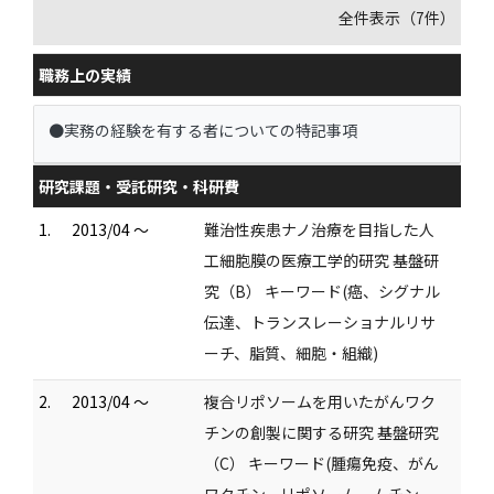
全件表示（7件）
職務上の実績
●実務の経験を有する者についての特記事項
研究課題・受託研究・科研費
1.
2013/04 ～
難治性疾患ナノ治療を目指した人
工細胞膜の医療工学的研究 基盤研
究（B） キーワード(癌、シグナル
伝達、トランスレーショナルリサ
ーチ、脂質、細胞・組織)
2.
2013/04 ～
複合リポソームを用いたがんワク
チンの創製に関する研究 基盤研究
（C） キーワード(腫瘍免疫、がん
ワクチン、リポソーム、ムチン