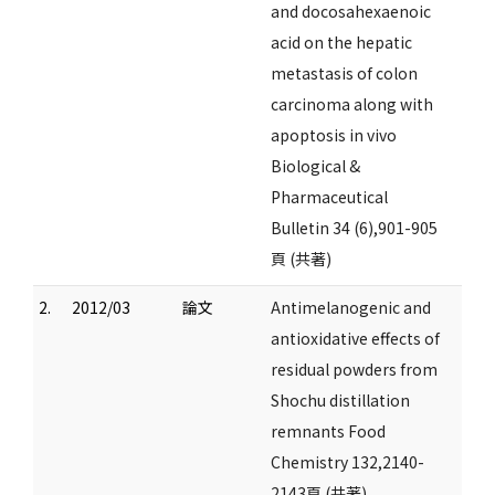
and docosahexaenoic
acid on the hepatic
metastasis of colon
carcinoma along with
apoptosis in vivo
Biological &
Pharmaceutical
Bulletin 34 (6),901-905
頁 (共著)
2.
2012/03
論文
Antimelanogenic and
antioxidative effects of
residual powders from
Shochu distillation
remnants Food
Chemistry 132,2140-
2143頁 (共著)