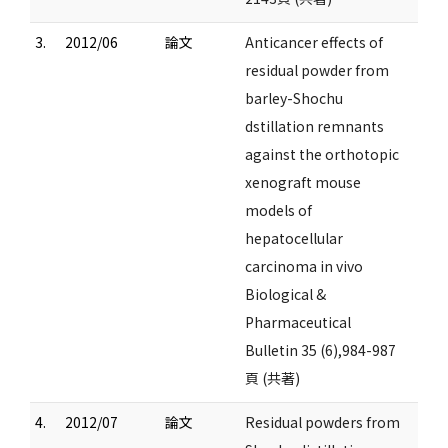
3.
2012/06
論文
Anticancer effects of
residual powder from
barley-Shochu
dstillation remnants
against the orthotopic
xenograft mouse
models of
hepatocellular
carcinoma in vivo
Biological &
Pharmaceutical
Bulletin 35 (6),984-987
頁 (共著)
4.
2012/07
論文
Residual powders from