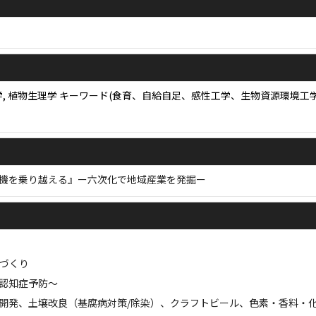
虫科学, 植物生理学 キーワード(食育、自給自足、感性工学、生物資源環
機を乗り越える』ー六次化で地域産業を発掘ー
街づくり
認知症予防〜
開発、土壌改良（基腐病対策/除染）、クラフトビール、色素・香料・