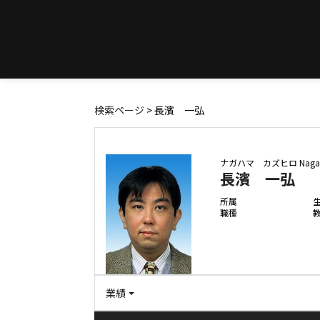
検索ページ
> 長濱 一弘
ナガハマ カズヒロ
Naga
長濱 一弘
所属
職種
業績