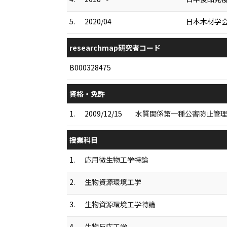
5.
2020/04
日本木材学
researchmap研究者コード
B000328475
資格・免許
1.
2009/12/15
水質関係第一種公害防止管
授業科目
1.
応用微生物工学特論
2.
生物資源環境工学
3.
生物資源環境工学特論
4.
生物反応工学