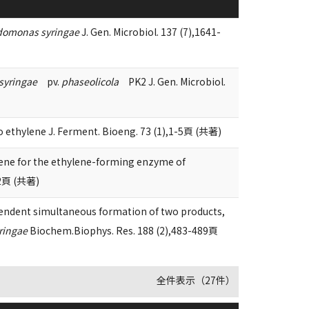
domonas syringae
J. Gen. Microbiol. 137 (7),1641-
syringae
pv.
phaseolicola
PK2 J. Gen. Microbiol.
to ethylene J. Ferment. Bioeng. 73 (1),1-5頁 (共著)
gene for the ethylene-forming enzyme of
32頁 (共著)
pendent simultaneous formation of two products,
ringae
Biochem.Biophys. Res. 188 (2),483-489頁
全件表示（27件）