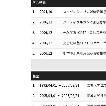
学会発表
1.
2004/10
スイゼンジノリの純粋分離 (
2.
2006/12
パーティクルガンによる酵母Yar
3.
2006/12
光化学系ⅡCP47へのヒスチ
4.
2006/12
光合成細菌のヒドロゲナーゼ
5.
2006/12
都市下水余剰汚泥から微生物
職歴
1.
1992/04/01 ～ 2005/03/31
崇城大学 工
2.
2005/04/01 ～ 2007/03/31
崇城大学 生