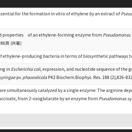
ssential for the formation in vitro of ethylene by an extract of
Pseu
and properties of an ethylene-forming enzyme from
Pseudomonas 
2286頁 (共著)
 of ethylene-producing bacteria in terms of biosynthetic pathways 
ing in
Escherichia coli
, expression, and nucleotide sequence of the 
yringae
pv.
phaseolicola
PK2 Biochem.Biophys. Res. 188 (2),826-8
are simultaneously catalyzed by a single enzyme: The arginine de
uccinate, from 2-oxoglutarate by an enzyme from
Pseudomonas sy