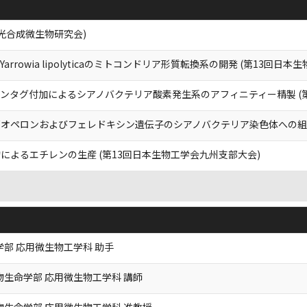
光合成微生物研究会)
rowia lipolyticaのミトコンドリア形質転換系の開発 (第13回日
ジンタグ付加によるシアノバクテリア酸素発生系のアフィニティー精製 (
オペロンおよびフェレドキシン遺伝子のシアノバクテリア染色体への組込
によるエチレンの生産 (第13回日本生物工学会九州支部大会)
学部 応用微生物工学科 助手
物生命学部 応用微生物工学科 講師