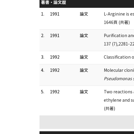
著書・論文歴
1.
1991
論文
L-Arginine is e
1646頁 (共著)
2.
1991
論文
Purification 
137 (7),2281-
3.
1992
論文
Classification
4.
1992
論文
Molecular clon
Pseudomonas s
5.
1992
論文
Two reactions 
ethylene and s
(共著)