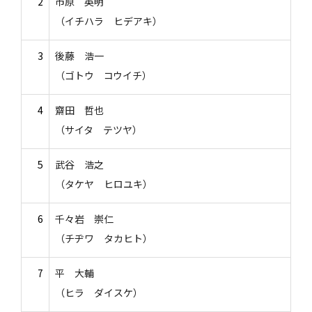
2
市原 英明
（イチハラ ヒデアキ）
3
後藤 浩一
（ゴトウ コウイチ）
4
齋田 哲也
（サイタ テツヤ）
5
武谷 浩之
（タケヤ ヒロユキ）
6
千々岩 崇仁
（チヂワ タカヒト）
7
平 大輔
（ヒラ ダイスケ）