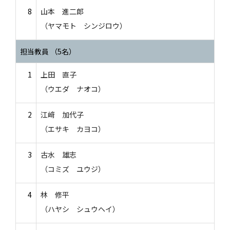
8
山本 進二郎
（ヤマモト シンジロウ）
担当教員 （5名）
1
上田 直子
（ウエダ ナオコ）
2
江﨑 加代子
（エサキ カヨコ）
3
古水 雄志
（コミズ ユウジ）
4
林 修平
（ハヤシ シュウヘイ）