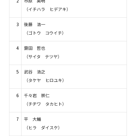
2
市原 英明
（イチハラ ヒデアキ）
3
後藤 浩一
（ゴトウ コウイチ）
4
齋田 哲也
（サイタ テツヤ）
5
武谷 浩之
（タケヤ ヒロユキ）
6
千々岩 崇仁
（チヂワ タカヒト）
7
平 大輔
（ヒラ ダイスケ）