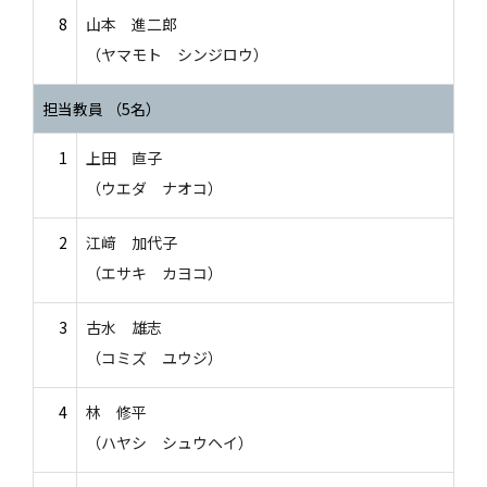
8
山本 進二郎
（ヤマモト シンジロウ）
担当教員 （5名）
1
上田 直子
（ウエダ ナオコ）
2
江﨑 加代子
（エサキ カヨコ）
3
古水 雄志
（コミズ ユウジ）
4
林 修平
（ハヤシ シュウヘイ）