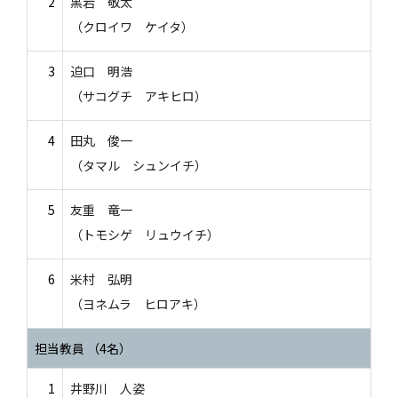
2
黒岩 敬太
（クロイワ ケイタ）
3
迫口 明浩
（サコグチ アキヒロ）
4
田丸 俊一
（タマル シュンイチ）
5
友重 竜一
（トモシゲ リュウイチ）
6
米村 弘明
（ヨネムラ ヒロアキ）
担当教員 （4名）
1
井野川 人姿