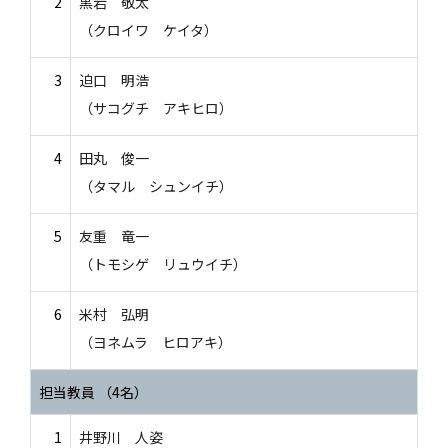
2
黒岩 敬太
（クロイワ ケイタ）
3
迫口 明浩
（サコグチ アキヒロ）
4
田丸 俊一
（タマル シュンイチ）
5
友重 竜一
（トモシゲ リュウイチ）
6
米村 弘明
（ヨネムラ ヒロアキ）
担当教員 （4名）
1
井野川 人姿