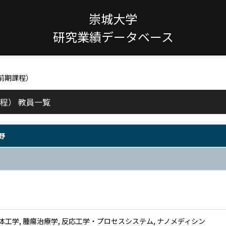
崇城大学
研究業績データベース
士前期課程）
程） 教員一覧
野
体工学, 腫瘍治療学, 反応工学・プロセスシステム, ナノメディシン