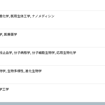
連化学, 医用生体工学, ナノメディシン
学, 医療薬学
栓止血学, 分子病態学, 分子細胞生物学, 応用生物化学
物学, 生物多様性, 進化生物学
学工学