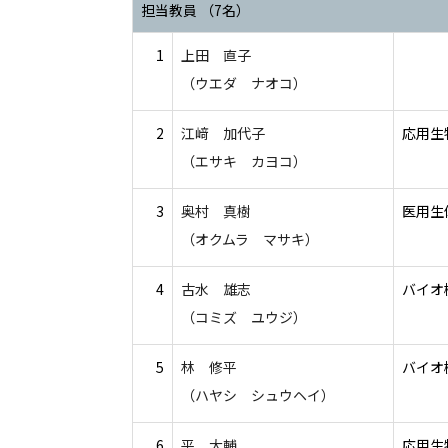
担当教員 （7名）
1
上田 直子
（ウエダ ナオコ）
2
江﨑 加代子
応用生
（エサキ カヨコ）
3
奥村 真樹
医用生
（オクムラ マサキ）
4
古水 雄志
バイオ
（コミズ ユウジ）
5
林 修平
バイオ
（ハヤシ シュウヘイ）
6
平 大輔
応用生