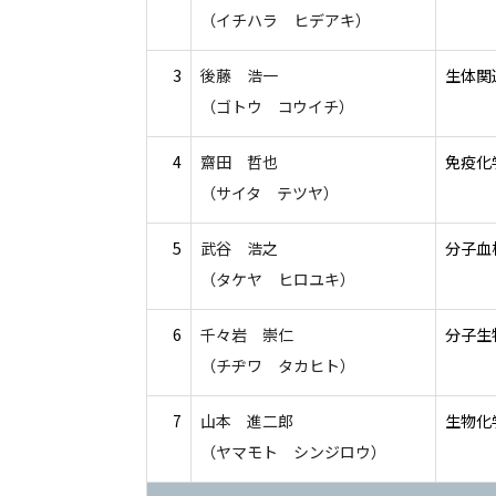
（イチハラ ヒデアキ）
3
後藤 浩一
生体関
（ゴトウ コウイチ）
4
齋田 哲也
免疫化
（サイタ テツヤ）
5
武谷 浩之
分子血
（タケヤ ヒロユキ）
6
千々岩 崇仁
分子生
（チヂワ タカヒト）
7
山本 進二郎
生物化
（ヤマモト シンジロウ）