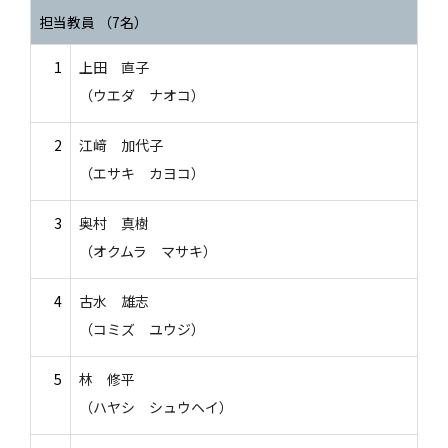
担当教員 （7名）
1
上田 直子
（ウエダ ナオコ）
2
江﨑 加代子
（エサキ カヨコ）
3
奥村 真樹
（オクムラ マサキ）
4
古水 雄志
（コミズ ユウジ）
5
林 修平
（ハヤシ シュウヘイ）