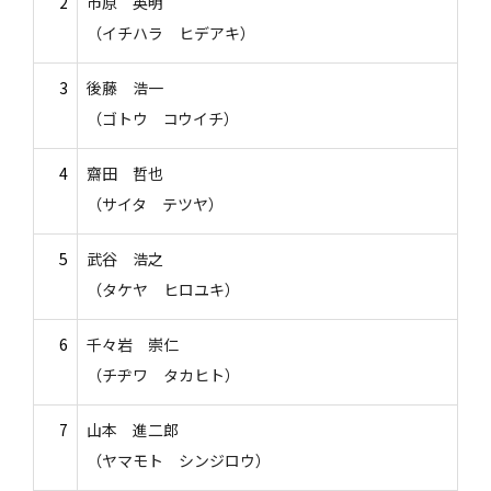
2
市原 英明
（イチハラ ヒデアキ）
3
後藤 浩一
（ゴトウ コウイチ）
4
齋田 哲也
（サイタ テツヤ）
5
武谷 浩之
（タケヤ ヒロユキ）
6
千々岩 崇仁
（チヂワ タカヒト）
7
山本 進二郎
（ヤマモト シンジロウ）