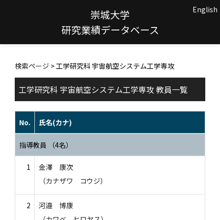
English
崇城大学
研究業績データベース
検索ページ
> 工学研究科 宇宙航空システム工学専攻
工学研究科 宇宙航空システム工学専攻 教員一覧
No.
氏名(カナ)
指導教員 （4名）
1
金澤 康次
（カナザワ コウジ）
2
河邉 博康
（カワベ ヒロヤス）