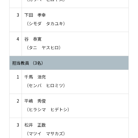
3
下田 孝幸
（シモダ タカユキ）
4
谷 泰寛
（タニ ヤスヒロ）
担当教員 （3名）
1
千馬 浩充
（センバ ヒロミツ）
2
平嶋 秀俊
（ヒラシマ ヒデトシ）
3
松井 正数
（マツイ マサカズ）