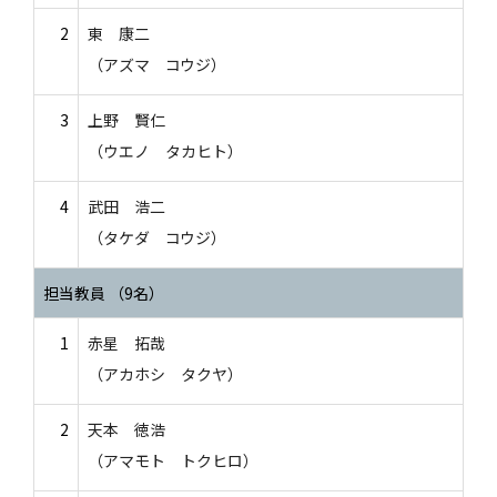
2
東 康二
（アズマ コウジ）
3
上野 賢仁
（ウエノ タカヒト）
4
武田 浩二
（タケダ コウジ）
担当教員 （9名）
1
赤星 拓哉
（アカホシ タクヤ）
2
天本 徳浩
（アマモト トクヒロ）