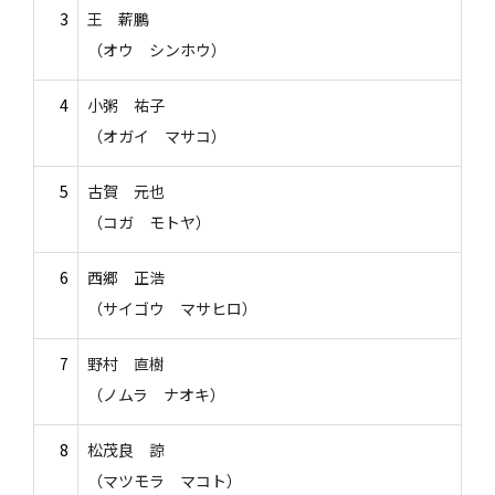
3
王 薪鵬
（オウ シンホウ）
4
小粥 祐子
（オガイ マサコ）
5
古賀 元也
（コガ モトヤ）
6
西郷 正浩
（サイゴウ マサヒロ）
7
野村 直樹
（ノムラ ナオキ）
8
松茂良 諒
（マツモラ マコト）